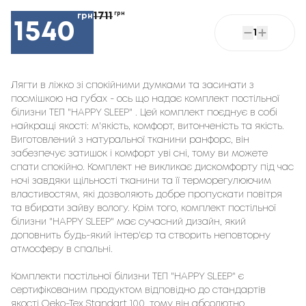
1711
грн
грн
1540
1
Лягти в ліжко зі спокійними думками та засинати з 
посмішкою на губах - ось що надає комплект постільної 
білизни ТЕП "HAPPY SLEEP" . Цей комплект поєднує в собі 
найкращі якості: м'якість, комфорт, витонченість та якість. 
Виготовлений з натуральної тканини ранфорс, він 
забезпечує затишок і комфорт уві сні, тому ви можете 
спати спокійно. Комплект не викликає дискомфорту під час 
ночі завдяки щільності тканини та її терморегулюючим 
властивостям, які дозволяють добре пропускати повітря 
та вбирати зайву вологу. Крім того, комплект постільної 
білизни "HAPPY SLEEP" має сучасний дизайн, який 
доповнить будь-який інтер'єр та створить неповторну 
атмосферу в спальні.

Комплекти постільної білизни ТЕП "HAPPY SLEEP" є 
сертифікованим продуктом відповідно до стандартів 
якості Oeko-Tex Standart 100, тому він абсолютно 