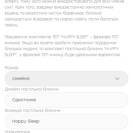
алергії, тому його можна використовувати для всіх членів 
сім'ї. Крім того, завдяки використанню технологічних 
рішень та екологічно чистих барвників, білизна 
залишається яскравою та новою навіть після багатьох 
прань.

Пакування комплектів ТЕП "HAPPY SLEEP" – фірмовa ТЕП 
книжка. Якщо ви хочете зробити приємний подарунок 
близькій людині, то комплект постільної білизни "HAPPY 
SLEEP"  у фірмовій ТЕП книжці буде ідеальним варіантом.
Розмір
сімейна
Дизайн постільної білизни
Однотонне
Колекція постільної білизни
Happy Sleep
Упакування