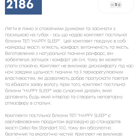
2186
1
Лягти в ліжко зі спокійними думками та засинати з 
посмішкою на губах - ось що надає комплект постільної 
білизни ТЕП "HAPPY SLEEP" . Цей комплект поєднує в собі 
найкращі якості: м'якість, комфорт, витонченість та якість. 
Виготовлений з натуральної тканини ранфорс, він 
забезпечує затишок і комфорт уві сні, тому ви можете 
спати спокійно. Комплект не викликає дискомфорту під час 
ночі завдяки щільності тканини та її терморегулюючим 
властивостям, які дозволяють добре пропускати повітря 
та вбирати зайву вологу. Крім того, комплект постільної 
білизни "HAPPY SLEEP" має сучасний дизайн, який 
доповнить будь-який інтер'єр та створить неповторну 
атмосферу в спальні.

Комплекти постільної білизни ТЕП "HAPPY SLEEP" є 
сертифікованим продуктом відповідно до стандартів 
якості Oeko-Tex Standart 100, тому він абсолютно 
безпечний та екологічно чистий. Комплект не викликає 