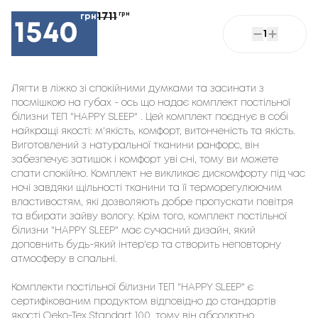
1711
грн
грн
1540
1
Лягти в ліжко зі спокійними думками та засинати з 
посмішкою на губах - ось що надає комплект постільної 
білизни ТЕП "HAPPY SLEEP" . Цей комплект поєднує в собі 
найкращі якості: м'якість, комфорт, витонченість та якість. 
Виготовлений з натуральної тканини ранфорс, він 
забезпечує затишок і комфорт уві сні, тому ви можете 
спати спокійно. Комплект не викликає дискомфорту під час 
ночі завдяки щільності тканини та її терморегулюючим 
властивостям, які дозволяють добре пропускати повітря 
та вбирати зайву вологу. Крім того, комплект постільної 
білизни "HAPPY SLEEP" має сучасний дизайн, який 
доповнить будь-який інтер'єр та створить неповторну 
атмосферу в спальні.

Комплекти постільної білизни ТЕП "HAPPY SLEEP" є 
сертифікованим продуктом відповідно до стандартів 
якості Oeko-Tex Standart 100, тому він абсолютно 