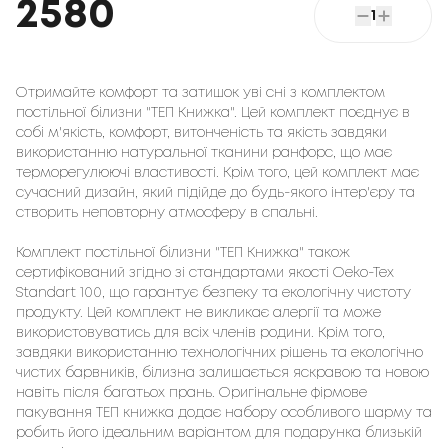
2580
1
Отримайте комфорт та затишок уві сні з комплектом
постільної білизни "ТЕП Книжка". Цей комплект поєднує в
собі м'якість, комфорт, витонченість та якість завдяки
використанню натуральної тканини ранфорс, що має
терморегулюючі властивості. Крім того, цей комплект має
сучасний дизайн, який підійде до будь-якого інтер'єру та
створить неповторну атмосферу в спальні.
Комплект постільної білизни "ТЕП Книжка" також
сертифікований згідно зі стандартами якості Oeko-Tex
Standart 100, що гарантує безпеку та екологічну чистоту
продукту. Цей комплект не викликає алергії та може
використовуватись для всіх членів родини. Крім того,
завдяки використанню технологічних рішень та екологічно
чистих барвників, білизна залишається яскравою та новою
навіть після багатьох прань. Оригінальне фірмове
пакування ТЕП книжка додає набору особливого шарму та
робить його ідеальним варіантом для подарунка близькій