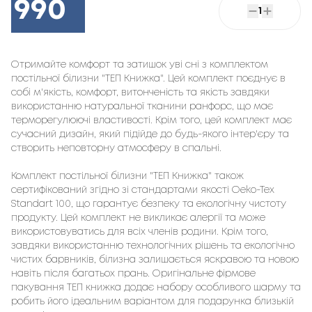
990
1
Отримайте комфорт та затишок уві сні з комплектом
постільної білизни "ТЕП Книжка". Цей комплект поєднує в
собі м'якість, комфорт, витонченість та якість завдяки
використанню натуральної тканини ранфорс, що має
терморегулюючі властивості. Крім того, цей комплект має
сучасний дизайн, який підійде до будь-якого інтер'єру та
створить неповторну атмосферу в спальні.
Комплект постільної білизни "ТЕП Книжка" також
сертифікований згідно зі стандартами якості Oeko-Tex
Standart 100, що гарантує безпеку та екологічну чистоту
продукту. Цей комплект не викликає алергії та може
використовуватись для всіх членів родини. Крім того,
завдяки використанню технологічних рішень та екологічно
чистих барвників, білизна залишається яскравою та новою
навіть після багатьох прань. Оригінальне фірмове
пакування ТЕП книжка додає набору особливого шарму та
робить його ідеальним варіантом для подарунка близькій