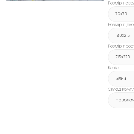
Розмір наво
70x70
Розмір підк
180х215
Розмір про
215х220
Колір
Білий
Склад комп
Наволочк