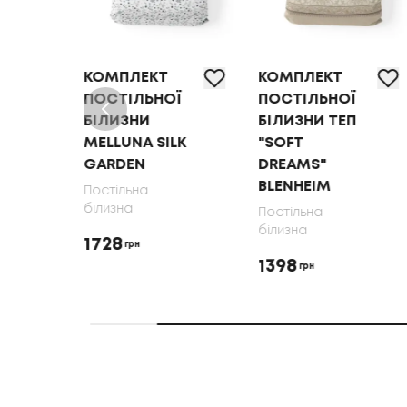
КОМПЛЕКТ
КОМПЛЕКТ
Ї
ПОСТІЛЬНОЇ
ПОСТІЛЬНОЇ
БІЛИЗНИ
БІЛИЗНИ ТЕП
MELLUNA SILK
"SOFT
GARDEN
DREAMS"
BLENHEIM
Постільна
білизна
Постільна
білизна
1728
грн
1398
грн