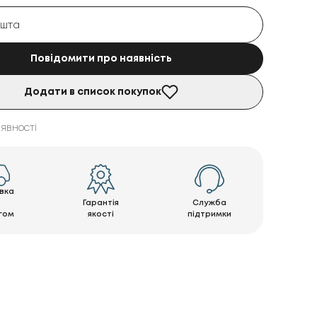
Повідомити про наявність
Додати в список покупок
явності
вка
Гарантія
Служба
гом
якості
підтримки