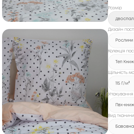
Розмір
двоспал
Дизайн пості
Рослини
Колекція пос
Теп Кни
Щільність ма
115 Г/м²
Упакування
Пвх-кни
Вид тканини
Бавовна