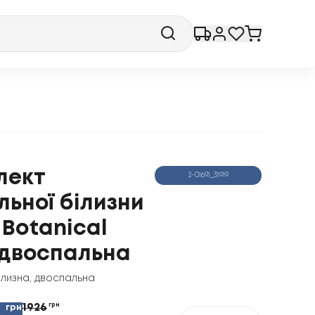
лект
2-01691_31919
льної білизни
 Botanical
 двоспальна
ілизна
,
двоспальна
1926
грн
грн