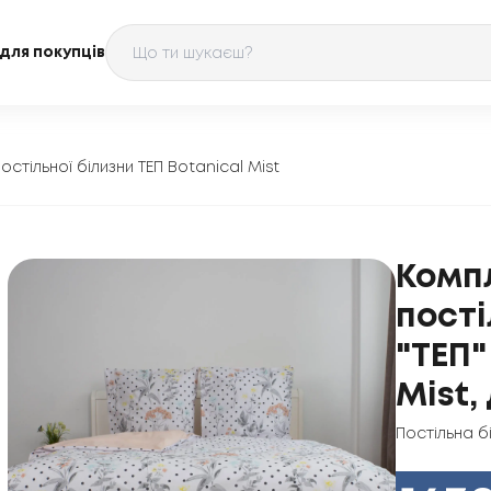
для покупців
остільної білизни ТЕП Botanical Mist
Комп
пості
"ТЕП"
Mist,
Постільна б