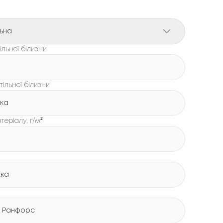
ьна
льної білизни
тільної білизни
жка
теріалу, г/м²
жка
 Ранфорс