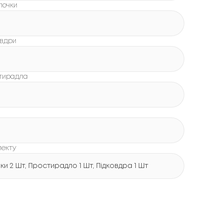
лочки
овдри
стирадла
лекту
и 2 Шт, Простирадло 1 Шт, Підковдра 1 Шт