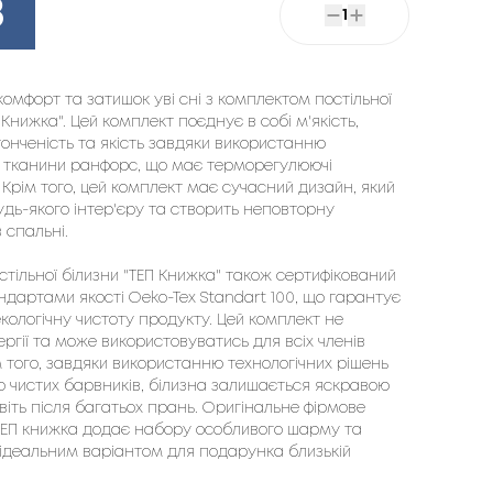
8
1
омфорт та затишок уві сні з комплектом постільної
 Книжка". Цей комплект поєднує в собі м'якість,
тонченість та якість завдяки використанню
 тканини ранфорс, що має терморегулюючі
 Крім того, цей комплект має сучасний дизайн, який
удь-якого інтер'єру та створить неповторну
 спальні.
стільної білизни "ТЕП Книжка" також сертифікований
андартами якості Oeko-Tex Standart 100, що гарантує
екологічну чистоту продукту. Цей комплект не
ргії та може використовуватись для всіх членів
м того, завдяки використанню технологічних рішень
но чистих барвників, білизна залишається яскравою
віть після багатьох прань. Оригінальне фірмове
ЕП книжка додає набору особливого шарму та
 ідеальним варіантом для подарунка близькій