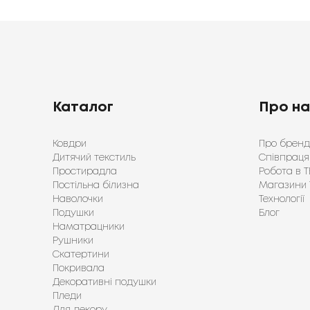
Каталог
Про н
Ковдри
Про бренд
Дитячий текстиль
Співпраця
Простирадла
Робота в Т
Постільна білизна
Магазини 
Наволочки
Технології
Подушки
Блог
Наматрацники
Рушники
Скатертини
Покривала
Декоративні подушки
Пледи