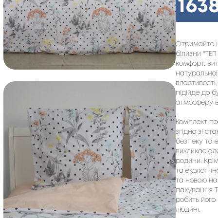
163
Отримайте к
білизни "ТЕП
комфорт, ви
натуральної
властивості.
підійде до б
атмосферу в
Комплект по
згідно зі ст
безпеку та 
викликає але
родини. Крі
та екологіч
та новою на
пакування Т
робить його
людині.