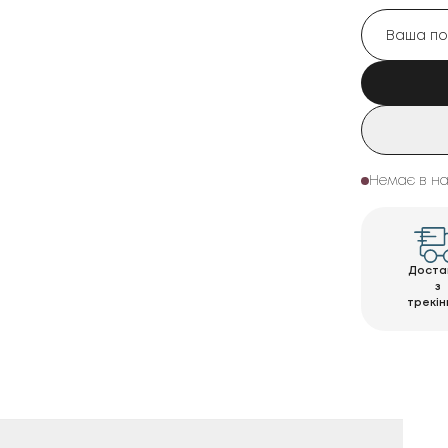
Немає в на
Доста
з
трекін