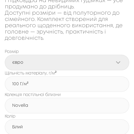
і 
підковдра на невидимих ґудзиках
 — усе 
продумано до дрібниць.
Доступні розміри — від 
полуторного
 до 
сімейного
. Комплект створений для 
реального щоденного використання, де 
головне — 
зручність, практичність і 
довговічність
.
Розмір
євро
Щільність матеріалу, г/м²
100 Г/м²
Колекція постільної білизни
Novella
Колір
Білий