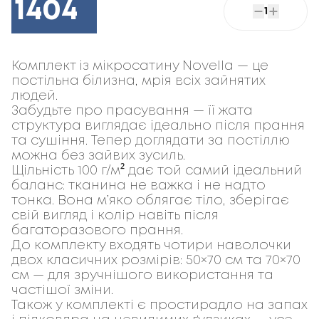
1404
1
Комплект із мікросатину Novella
 — це 
постільна білизна, мрія всіх зайнятих 
людей.
Забудьте про прасування — її жата 
структура виглядає ідеально після прання 
та сушіння. Тепер доглядати за постіллю 
можна без зайвих зусиль.
Щільність 
100 г/м²
 дає той самий ідеальний 
баланс: тканина не важка і не надто 
тонка. Вона м’яко облягає тіло, зберігає 
свій вигляд і колір навіть після 
багаторазового прання.
До комплекту входять 
чотири наволочки
двох класичних розмірів: 
50×70 см
 та 
70×70 
см
 — для зручнішого використання та 
частішої зміни.
Також у комплекті є 
простирадло на запах