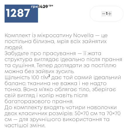
1429
грн
грн
1287
1
Комплект із мікросатину Novella
 — це 
постільна білизна, мрія всіх зайнятих 
людей.
Забудьте про прасування — її жата 
структура виглядає ідеально після прання 
та сушіння. Тепер доглядати за постіллю 
можна без зайвих зусиль.
Щільність 
100 г/м²
 дає той самий ідеальний 
баланс: тканина не важка і не надто 
тонка. Вона м’яко облягає тіло, зберігає 
свій вигляд і колір навіть після 
багаторазового прання.
До комплекту входять 
чотири наволочки
двох класичних розмірів: 
50×70 см
 та 
70×70 
см
 — для зручнішого використання та 
частішої зміни.