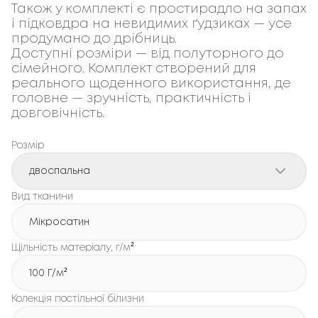
Також у комплекті є 
простирадло на запах
і 
підковдра на невидимих ґудзиках
 — усе 
продумано до дрібниць.
Доступні розміри — від 
полуторного
 до 
сімейного
. Комплект створений для 
реального щоденного використання, де 
головне — 
зручність, практичність і 
довговічність
.
Розмір
двоспальна
Вид тканини
Мікросатин
Щільність матеріалу, г/м²
100 Г/м²
Колекція постільної білизни