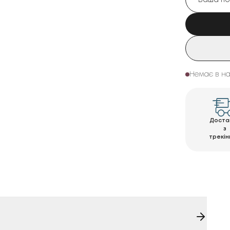
Немає в на
Доста
з
трекін