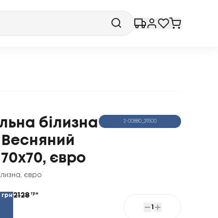
льна білизна
2-00880_29500
 Весняний
 70x70, євро
ілизна
,
євро
2128
грн
грн
1