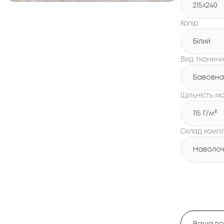
215х240
Колір
Білий
Вид тканини
Бавовна
Щільність ма
115 Г/м²
Склад комп
Наволочк