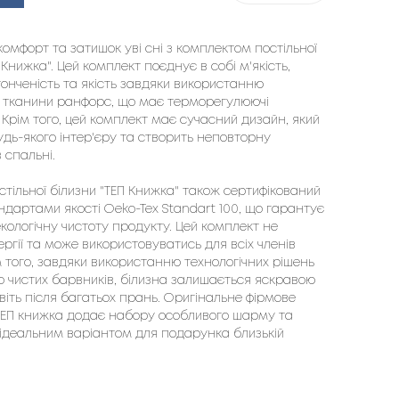
омфорт та затишок уві сні з комплектом постільної
 Книжка". Цей комплект поєднує в собі м'якість,
тонченість та якість завдяки використанню
 тканини ранфорс, що має терморегулюючі
 Крім того, цей комплект має сучасний дизайн, який
удь-якого інтер'єру та створить неповторну
 спальні.
стільної білизни "ТЕП Книжка" також сертифікований
андартами якості Oeko-Tex Standart 100, що гарантує
екологічну чистоту продукту. Цей комплект не
ргії та може використовуватись для всіх членів
м того, завдяки використанню технологічних рішень
но чистих барвників, білизна залишається яскравою
віть після багатьох прань. Оригінальне фірмове
ЕП книжка додає набору особливого шарму та
 ідеальним варіантом для подарунка близькій