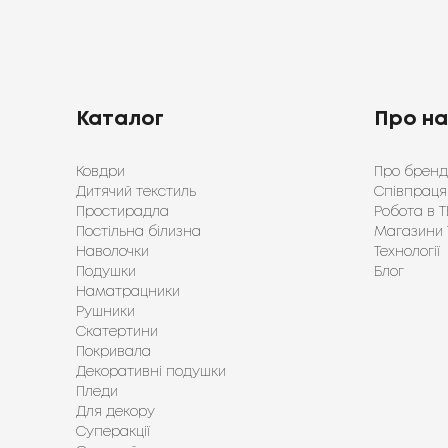
Каталог
Про н
Ковдри
Про бренд
Дитячий текстиль
Співпраця
Простирадла
Робота в Т
Постільна білизна
Магазини 
Наволочки
Технології
Подушки
Блог
Наматрацники
Рушники
Скатертини
Покривала
Декоративні подушки
Пледи
Для декору
Суперакції