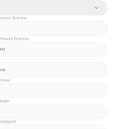
льної білизни
тільної білизни
жка
жка
лочки
овдри
стирадла