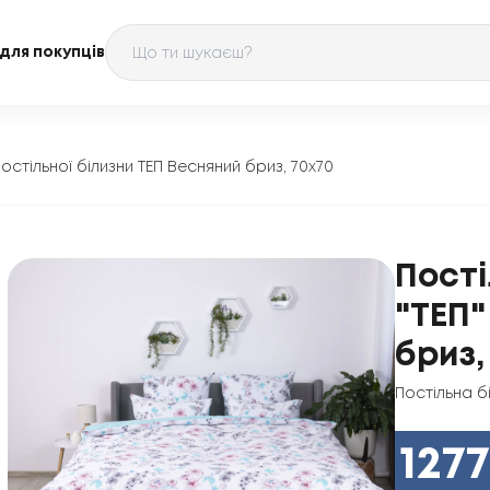
для покупців
остільної білизни ТЕП Весняний бриз, 70x70
Пості
"ТЕП"
бриз,
Постільна б
1277