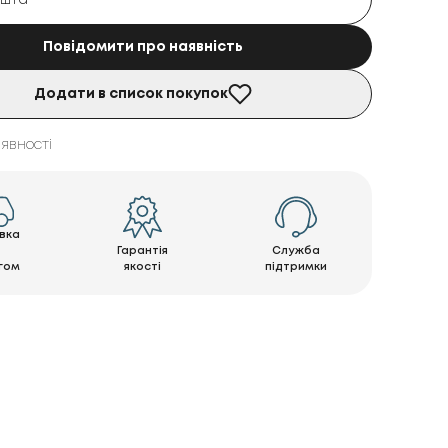
Повідомити про наявність
Додати в список покупок
явності
вка
Гарантія
Служба
гом
якості
підтримки