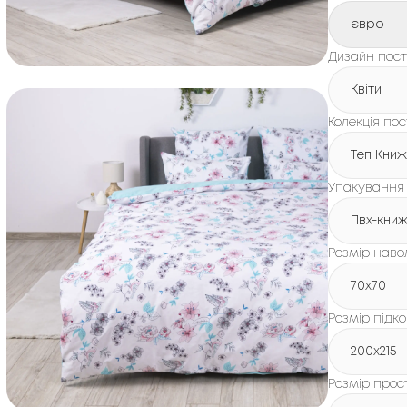
євро
Дизайн пості
Квіти
Колекція пос
Теп Кни
Упакування
Пвх-кни
Розмір наво
70x70
Розмір підк
200х215
Розмір про