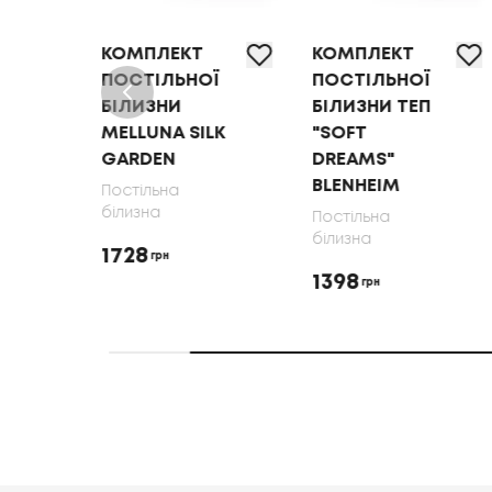
КОМПЛЕКТ
КОМПЛЕКТ
КОМ
ПОСТІЛЬНОЇ
ПОСТІЛЬНОЇ
ПОСТ
БІЛИЗНИ
БІЛИЗНИ ТЕП
БІЛИ
MELLUNA SILK
"SOFT
MELL
GARDEN
DREAMS"
SOFT
BLENHEIM
Постільна
Пості
білизна
білиз
Постільна
білизна
1728
1728
грн
1398
грн