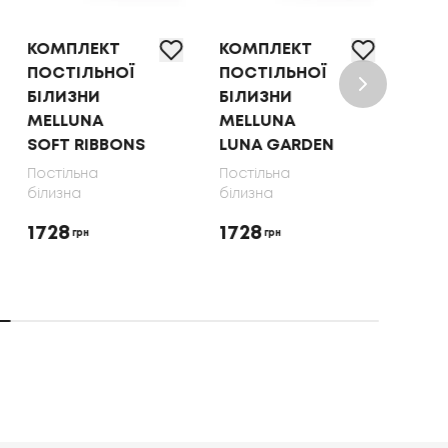
ПЛЕКТ
КОМПЛЕКТ
КОМПЛЕКТ
ІЛЬНОЇ
ПОСТІЛЬНОЇ
ПОСТІЛЬНОЇ
ЗНИ
БІЛИЗНИ
БІЛИЗНИ ТЕП
UNA
MELLUNA
OLIVE DOTS,
 RIBBONS
LUNA GARDEN
70X70
льна
Постільна
Постільна
на
білизна
білизна
1728
1650
грн
грн
грн