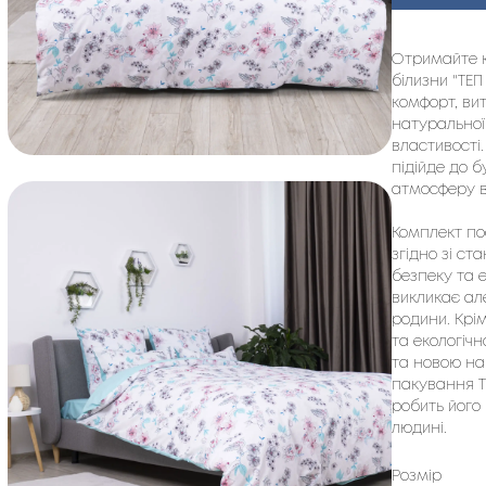
Отримайте к
білизни "ТЕП
комфорт, ви
натуральної
властивості.
підійде до б
атмосферу в
Комплект по
згідно зі ст
безпеку та 
викликає але
родини. Крі
та екологіч
та новою на
пакування Т
робить його
людині.
Розмір