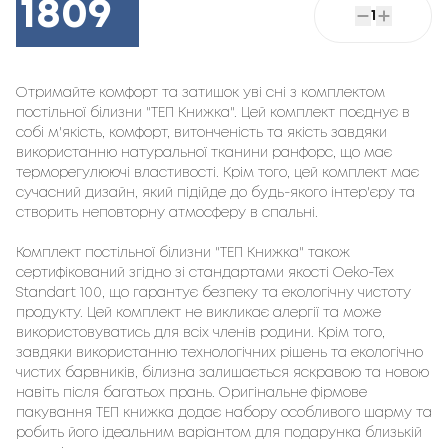
1809
1
Отримайте комфорт та затишок уві сні з комплектом
постільної білизни "ТЕП Книжка". Цей комплект поєднує в
собі м'якість, комфорт, витонченість та якість завдяки
використанню натуральної тканини ранфорс, що має
терморегулюючі властивості. Крім того, цей комплект має
сучасний дизайн, який підійде до будь-якого інтер'єру та
створить неповторну атмосферу в спальні.
Комплект постільної білизни "ТЕП Книжка" також
сертифікований згідно зі стандартами якості Oeko-Tex
Standart 100, що гарантує безпеку та екологічну чистоту
продукту. Цей комплект не викликає алергії та може
використовуватись для всіх членів родини. Крім того,
завдяки використанню технологічних рішень та екологічно
чистих барвників, білизна залишається яскравою та новою
навіть після багатьох прань. Оригінальне фірмове
пакування ТЕП книжка додає набору особливого шарму та
робить його ідеальним варіантом для подарунка близькій