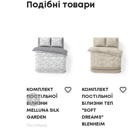
Подібні товари
КОМПЛЕКТ
КОМПЛЕКТ
Ї
ПОСТІЛЬНОЇ
ПОСТІЛЬНОЇ
БІЛИЗНИ ТЕП
БІЛИЗНИ
LK
"SOFT
MELLUNA
DREAMS"
SOFT RIBBONS
BLENHEIM
Постільна