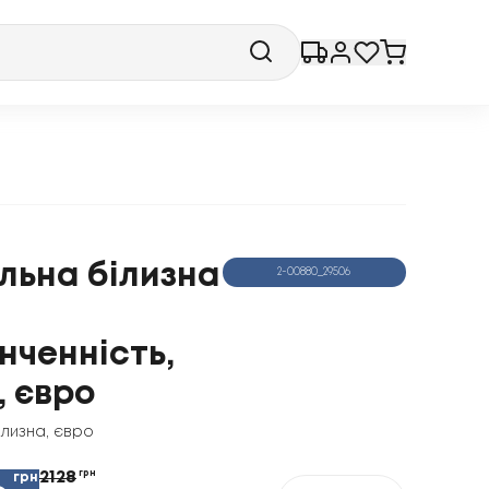
льна білизна
2-00880_29506
нченність,
, євро
ілизна
,
євро
2128
грн
грн