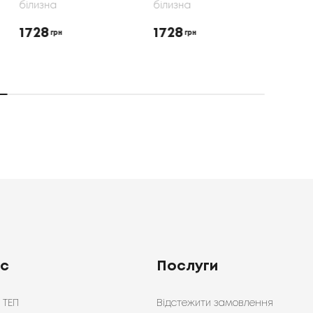
білизна
білизна
Пост
біли
1728
1650
грн
грн
192
ас
Послуги
 ТЕП
Відстежити замовлення