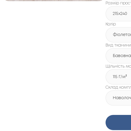
Розмір про
215х240
Колір
Фіолето
Вид тканини
Бавовна
Щільність ма
115 Г/м²
Склад комп
Наволочк