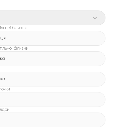
льної білизни
ція
тільної білизни
жка
жка
лочки
овдри