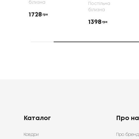
білизна
Постільна
білизна
1728
грн
1398
грн
Каталог
Про н
Ковдри
Про бренд