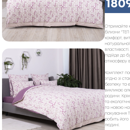
180
Отримайте к
білизни "ТЕП
комфорт, ви
натуральної
властивості.
підійде до б
атмосферу в
Комплект по
згідно зі ст
безпеку та 
викликає але
родини. Крі
та екологіч
та новою на
пакування Т
робить його
людині.