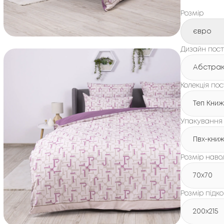
Розмір
євро
Дизайн пості
Абстрак
Колекція пос
Теп Кни
Упакування
Пвх-кни
Розмір наво
70x70
Розмір підк
200х215