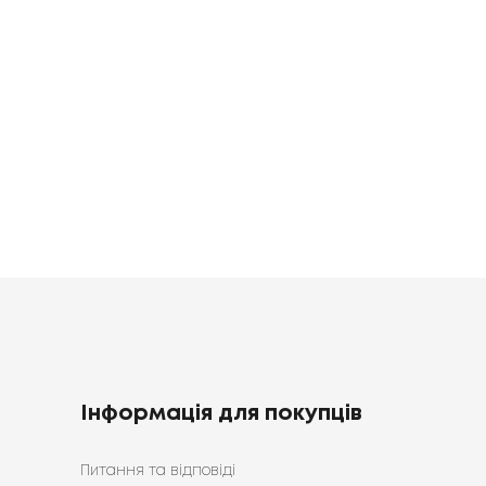
ільна
Постільна
1683
грн
зна
білизна
0
1398
грн
грн
Інформація для покупців
Питання та відповіді