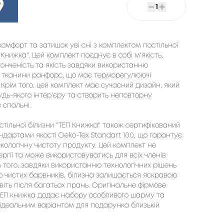
9
1
омфорт та затишок уві сні з комплектом постільної
 Книжка". Цей комплект поєднує в собі м'якість,
тонченість та якість завдяки використанню
 тканини ранфорс, що має терморегулюючі
 Крім того, цей комплект має сучасний дизайн, який
удь-якого інтер'єру та створить неповторну
 спальні.
стільної білизни "ТЕП Книжка" також сертифікований
андартами якості Oeko-Tex Standart 100, що гарантує
екологічну чистоту продукту. Цей комплект не
ргії та може використовуватись для всіх членів
м того, завдяки використанню технологічних рішень
но чистих барвників, білизна залишається яскравою
віть після багатьох прань. Оригінальне фірмове
ЕП книжка додає набору особливого шарму та
 ідеальним варіантом для подарунка близькій