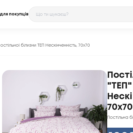
для покупців
остільної білизни ТЕП Нескінченність, 70x70
Пості
"ТЕП"
Нескі
70x70
Постільна б