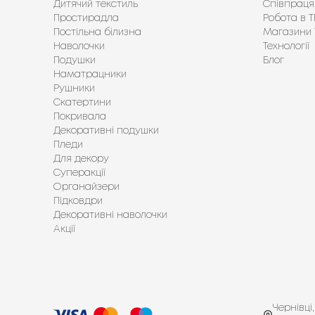
Дитячий текстиль
Співпраця
Простирадла
Робота в Т
Постільна білизна
Магазини 
Наволочки
Технології
Подушки
Блог
Наматрацники
Рушники
Скатертини
Покривала
Декоративні подушки
Пледи
Для декору
Суперакції
Органайзери
Підковдри
Декоративні наволочки
Акції
Чернівці,