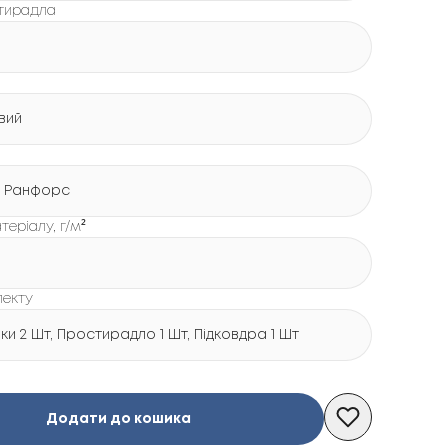
стирадла
вий
 Ранфорс
теріалу, г/м²
лекту
и 2 Шт, Простирадло 1 Шт, Підковдра 1 Шт
Додати до кошика