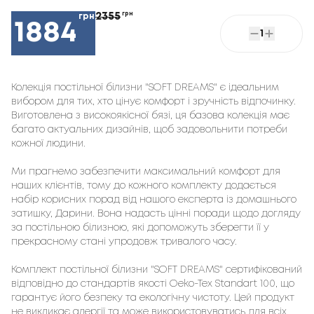
2355
грн
грн
1884
1
Колекція постільної білизни "SOFT DREAMS" є ідеальним
вибором для тих, хто цінує комфорт і зручність відпочинку.
Виготовлена з високоякісної бязі, ця базова колекція має
багато актуальних дизайнів, щоб задовольнити потреби
кожної людини.
Ми прагнемо забезпечити максимальний комфорт для
наших клієнтів, тому до кожного комплекту додається
набір корисних порад від нашого експерта із домашнього
затишку, Дарини. Вона надасть цінні поради щодо догляду
за постільною білизною, які допоможуть зберегти її у
прекрасному стані упродовж тривалого часу.
Комплект постільної білизни "SOFT DREAMS" сертифікований
відповідно до стандартів якості Oeko-Tex Standart 100, що
гарантує його безпеку та екологічну чистоту. Цей продукт
не викликає алергії та може використовуватись для всіх