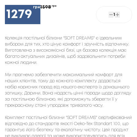
1598
грн
грн
1279
1
Колекція постільної білизни "SOFT DREAMS" є ідеальним
вибором для тих, хто цінує комфорт і зручність відпочинку.
Виготовлена з високоякісної бязі, ця базова колекція має
багато актуальних дизайнів, щоб задовольнити потреби
кожної людини.
Ми прагнемо забезпечити максимальний комфорт для
наших клієнтів, тому до кожного комплекту додається
набір корисних порад від нашого експерта із домашнього
затишку, Дарини. Вона надасть цінні поради щодо догляду
за постільною білизною, які допоможуть зберегти її у
прекрасному стані упродовж тривалого часу.
Комплект постільної білизни "SOFT DREAMS" сертифікований
відповідно до стандартів якості Oeko-Tex Standart 100, що
гарантує його безпеку та екологічну чистоту. Цей продукт
не викликає алергії та може використовуватись для всіх