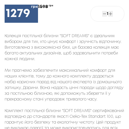
1598
грн
грн
1279
1
Колекція постільної білизни "SOFT DREAMS" є ідеальним
вибором для тих, хто цінує комфорт і зручність відпочинку.
Виготовлена з високоякісної бязі, ця базова колекція має
багато актуальних дизайнів, щоб задовольнити потреби
кожної людини.
Ми прагнемо забезпечити максимальний комфорт для
наших клієнтів, тому до кожного комплекту додається
набір корисних порад від нашого експерта із домашнього
затишку, Дарини. Вона надасть цінні поради щодо догляду
за постільною білизною, які допоможуть зберегти її у
прекрасному стані упродовж тривалого часу.
Комплект постільної білизни "SOFT DREAMS" сертифікований
відповідно до стандартів якості Oeko-Tex Standart 100, що
гарантує його безпеку та екологічну чистоту. Цей продукт
не викликає алергії та може використовуватись для всіх