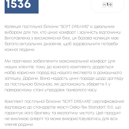
1536
1
Колекція постільної білизни "SOFT DREAMS" є ідеальним
вибором для тих, хто цінує комфорт і зручність відпочинку.
Виготовлена з високоякісної бязі, ця базова колекція має
багато актуальних дизайнів, щоб задовольнити потреби
кожної людини.
Ми прагнемо забезпечити максимальний комфорт для
наших клієнтів, тому до кожного комплекту додається
набір корисних порад від нашого експерта із домашнього
затишку, Дарини. Вона надасть цінні поради щодо догляду
за постільною білизною, які допоможуть зберегти її у
прекрасному стані упродовж тривалого часу.
Комплект постільної білизни "SOFT DREAMS" сертифікований
відповідно до стандартів якості Oeko-Tex Standart 100, що
гарантує його безпеку та екологічну чистоту. Цей продукт
не викликає алергії та може використовуватись для всіх
членів родини.