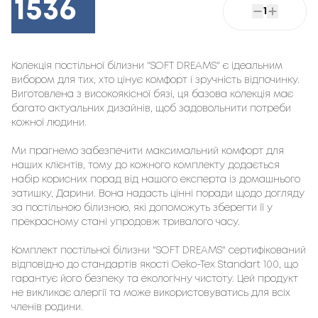
1536
1
Колекція постільної білизни "SOFT DREAMS" є ідеальним
вибором для тих, хто цінує комфорт і зручність відпочинку.
Виготовлена з високоякісної бязі, ця базова колекція має
багато актуальних дизайнів, щоб задовольнити потреби
кожної людини.
Ми прагнемо забезпечити максимальний комфорт для
наших клієнтів, тому до кожного комплекту додається
набір корисних порад від нашого експерта із домашнього
затишку, Дарини. Вона надасть цінні поради щодо догляду
за постільною білизною, які допоможуть зберегти її у
прекрасному стані упродовж тривалого часу.
Комплект постільної білизни "SOFT DREAMS" сертифікований
відповідно до стандартів якості Oeko-Tex Standart 100, що
гарантує його безпеку та екологічну чистоту. Цей продукт
не викликає алергії та може використовуватись для всіх
членів родини.