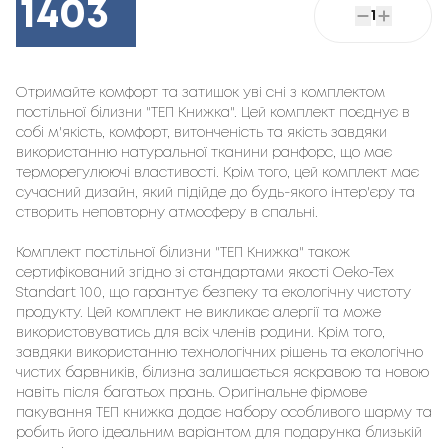
1403
1
Отримайте комфорт та затишок уві сні з комплектом
постільної білизни "ТЕП Книжка". Цей комплект поєднує в
собі м'якість, комфорт, витонченість та якість завдяки
використанню натуральної тканини ранфорс, що має
терморегулюючі властивості. Крім того, цей комплект має
сучасний дизайн, який підійде до будь-якого інтер'єру та
створить неповторну атмосферу в спальні.
Комплект постільної білизни "ТЕП Книжка" також
сертифікований згідно зі стандартами якості Oeko-Tex
Standart 100, що гарантує безпеку та екологічну чистоту
продукту. Цей комплект не викликає алергії та може
використовуватись для всіх членів родини. Крім того,
завдяки використанню технологічних рішень та екологічно
чистих барвників, білизна залишається яскравою та новою
навіть після багатьох прань. Оригінальне фірмове
пакування ТЕП книжка додає набору особливого шарму та
робить його ідеальним варіантом для подарунка близькій