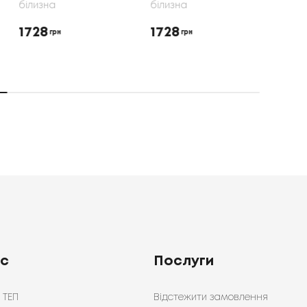
білизна
білизна
Пост
біли
1728
1650
грн
грн
192
ас
Послуги
 ТЕП
Відстежити замовлення