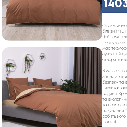
140
Отримайте к
білизни "ТЕП
Цей комплект
якість завд
має терморе
сучасний диз
створить не
Комплект по
згідно зі ст
безпеку та 
викликає але
родини. Крі
та екологіч
та новою на
пакування Т
робить його
людині.