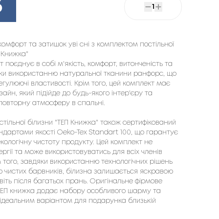
3
1
омфорт та затишок уві сні з комплектом постільної
 Книжка"
 поєднує в собі м'якість, комфорт, витонченість та
яки використанню натуральної тканини ранфорс, що
гулюючі властивості. Крім того, цей комплект має
айн, який підійде до будь-якого інтер'єру та
повторну атмосферу в спальні.
стільної білизни "ТЕП Книжка" також сертифікований
андартами якості Oeko-Tex Standart 100, що гарантує
екологічну чистоту продукту. Цей комплект не
ргії та може використовуватись для всіх членів
м того, завдяки використанню технологічних рішень
но чистих барвників, білизна залишається яскравою
віть після багатьох прань. Оригінальне фірмове
ЕП книжка додає набору особливого шарму та
 ідеальним варіантом для подарунка близькій