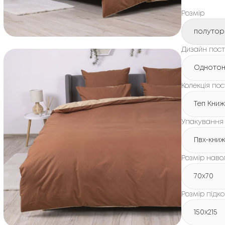
Розмір
полутор
Дизайн пості
Одното
Колекція пос
Теп Кни
Упакування
Пвх-кни
Розмір наво
70x70
Розмір підк
150х215