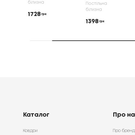
білизна
Постільна
білизна
1728
грн
1398
грн
Каталог
Про н
Ковдри
Про бренд