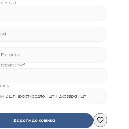
стирадла
вий
 Ранфорс
теріалу, г/м²
лекту
и 2 Шт, Простирадло 1 Шт, Підковдра 1 Шт
Додати до кошика