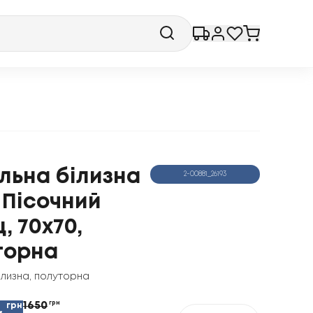
льна білизна
2-00881_26193
 Пісочний
, 70x70,
торна
ілизна
,
полуторна
1650
грн
грн