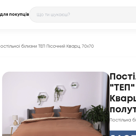
для покупців
остільної білизни ТЕП Пісочний Кварц, 70x70
Пості
"ТЕП"
Кварц
полу
Постільна б