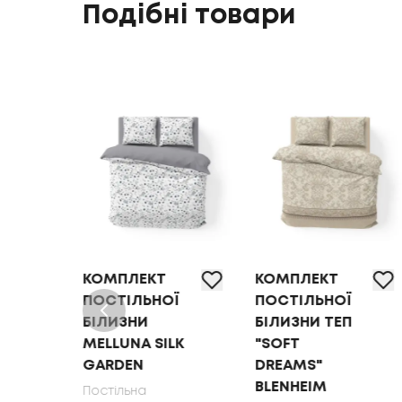
Подібні товари
КОМПЛЕКТ
КОМПЛЕКТ
Ї
ПОСТІЛЬНОЇ
ПОСТІЛЬНОЇ
БІЛИЗНИ ТЕП
БІЛИЗНИ
LK
"SOFT
MELLUNA
DREAMS"
SOFT RIBBONS
BLENHEIM
Постільна