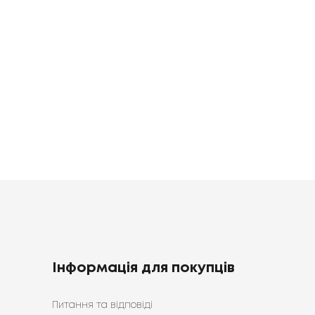
ільна
Постільна
1683
грн
зна
білизна
0
1398
грн
грн
Інформація для покупців
Питання та відповіді