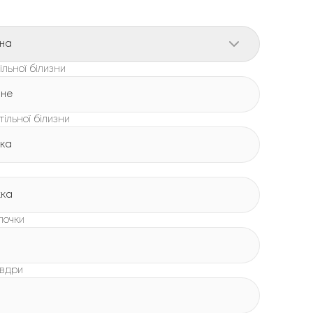
на
льної білизни
нне
тільної білизни
жка
жка
лочки
овдри