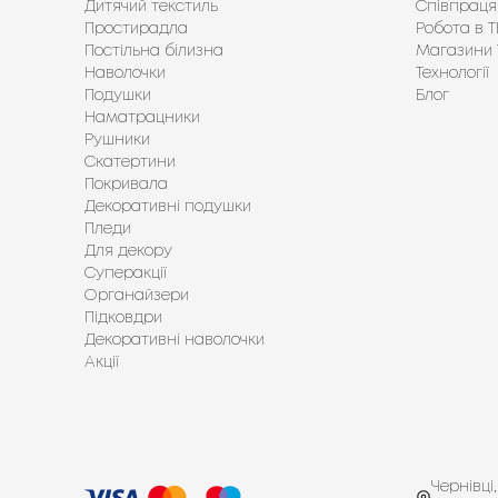
Дитячий текстиль
Співпраця
Простирадла
Робота в Т
Постільна білизна
Магазини 
Наволочки
Технології
Подушки
Блог
Наматрацники
Рушники
Скатертини
Покривала
Декоративні подушки
Пледи
Для декору
Суперакції
Органайзери
Підковдри
Декоративні наволочки
Акції
Чернівці,