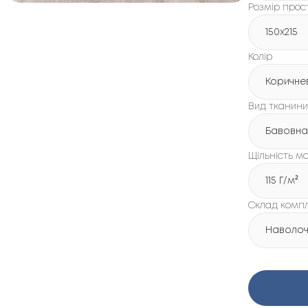
Розмір про
150х215
Колір
Коричне
Вид тканини
Бавовна
Щільність ма
115 Г/м²
Склад комп
Наволочк