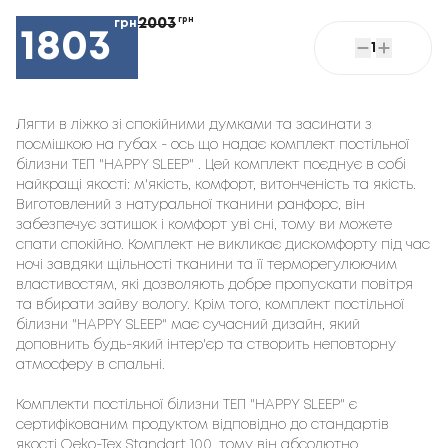
2003
грн
грн
1803
1
Лягти в ліжко зі спокійними думками та засинати з 
посмішкою на губах - ось що надає комплект постільної 
білизни ТЕП "HAPPY SLEEP" . Цей комплект поєднує в собі 
найкращі якості: м'якість, комфорт, витонченість та якість. 
Виготовлений з натуральної тканини ранфорс, він 
забезпечує затишок і комфорт уві сні, тому ви можете 
спати спокійно. Комплект не викликає дискомфорту під час 
ночі завдяки щільності тканини та її терморегулюючим 
властивостям, які дозволяють добре пропускати повітря 
та вбирати зайву вологу. Крім того, комплект постільної 
білизни "HAPPY SLEEP" має сучасний дизайн, який 
доповнить будь-який інтер'єр та створить неповторну 
атмосферу в спальні.

Комплекти постільної білизни ТЕП "HAPPY SLEEP" є 
сертифікованим продуктом відповідно до стандартів 
якості Oeko-Tex Standart 100, тому він абсолютно 