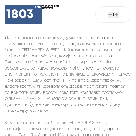
2003
грн
грн
1803
1
Лягти в ліжко зі спокійними думками та засинати з 
посмішкою на губах - ось що надає комплект постільної 
білизни ТЕП "HAPPY SLEEP" . Цей комплект поєднує в собі 
найкращі якості: м'якість, комфорт, витонченість та якість. 
Виготовлений з натуральної тканини ранфорс, він 
забезпечує затишок і комфорт уві сні, тому ви можете 
спати спокійно. Комплект не викликає дискомфорту під час 
ночі завдяки щільності тканини та її терморегулюючим 
властивостям, які дозволяють добре пропускати повітря 
та вбирати зайву вологу. Крім того, комплект постільної 
білизни "HAPPY SLEEP" має сучасний дизайн, який 
доповнить будь-який інтер'єр та створить неповторну 
атмосферу в спальні.

Комплекти постільної білизни ТЕП "HAPPY SLEEP" є 
сертифікованим продуктом відповідно до стандартів 
якості Oeko-Tex Standart 100, тому він абсолютно 