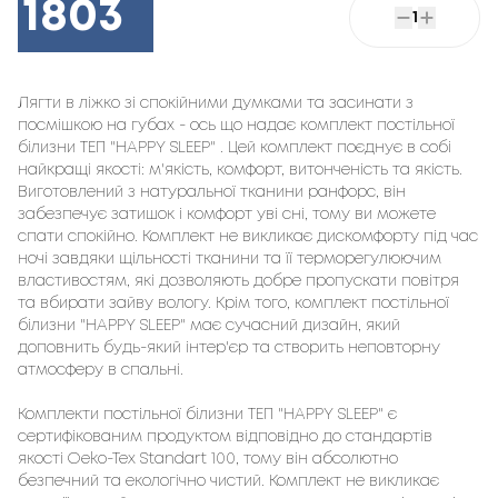
1803
1
Лягти в ліжко зі спокійними думками та засинати з 
посмішкою на губах - ось що надає комплект постільної 
білизни ТЕП "HAPPY SLEEP" . Цей комплект поєднує в собі 
найкращі якості: м'якість, комфорт, витонченість та якість. 
Виготовлений з натуральної тканини ранфорс, він 
забезпечує затишок і комфорт уві сні, тому ви можете 
спати спокійно. Комплект не викликає дискомфорту під час 
ночі завдяки щільності тканини та її терморегулюючим 
властивостям, які дозволяють добре пропускати повітря 
та вбирати зайву вологу. Крім того, комплект постільної 
білизни "HAPPY SLEEP" має сучасний дизайн, який 
доповнить будь-який інтер'єр та створить неповторну 
атмосферу в спальні.

Комплекти постільної білизни ТЕП "HAPPY SLEEP" є 
сертифікованим продуктом відповідно до стандартів 
якості Oeko-Tex Standart 100, тому він абсолютно 
безпечний та екологічно чистий. Комплект не викликає 