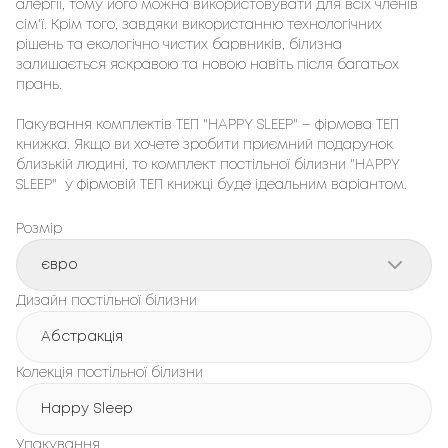
алергії, тому його можна використовувати для всіх членів 
сім'ї. Крім того, завдяки використанню технологічних 
рішень та екологічно чистих барвників, білизна 
залишається яскравою та новою навіть після багатьох 
прань.

Пакування комплектів ТЕП "HAPPY SLEEP" – фірмовa ТЕП 
книжка. Якщо ви хочете зробити приємний подарунок 
близькій людині, то комплект постільної білизни "HAPPY 
SLEEP"  у фірмовій ТЕП книжці буде ідеальним варіантом.
Розмір
євро
Дизайн постільної білизни
Абстракція
Колекція постільної білизни
Happy Sleep
Упакування