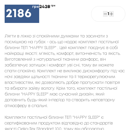
2428
грн
грн
2186
1
Лягти в ліжко зі спокійними думками та засинати з 
посмішкою на губах - ось що надає комплект постільної 
білизни ТЕП "HAPPY SLEEP" . Цей комплект поєднує в собі 
найкращі якості: м'якість, комфорт, витонченість та якість. 
Виготовлений з натуральної тканини ранфорс, він 
забезпечує затишок і комфорт уві сні, тому ви можете 
спати спокійно. Комплект не викликає дискомфорту під час 
ночі завдяки щільності тканини та її терморегулюючим 
властивостям, які дозволяють добре пропускати повітря 
та вбирати зайву вологу. Крім того, комплект постільної 
білизни "HAPPY SLEEP" має сучасний дизайн, який 
доповнить будь-який інтер'єр та створить неповторну 
атмосферу в спальні.

Комплекти постільної білизни ТЕП "HAPPY SLEEP" є 
сертифікованим продуктом відповідно до стандартів 
якості Oeko-Tex Standart 100, тому він абсолютно 