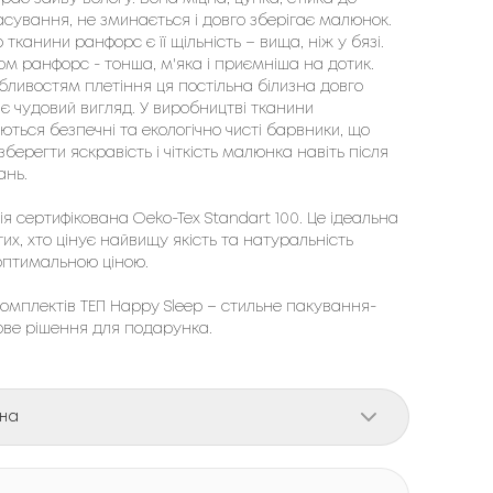
асування, не зминається і довго зберігає малюнок.
тканини ранфорс є її щільність – вища, ніж у бязі.
ом ранфорс - тонша, м'яка і приємніша на дотик.
бливостям плетіння ця постільна білизна довго
ає чудовий вигляд. У виробництві тканини
ються безпечні та екологічно чисті барвники, що
берегти яскравість і чіткість малюнка навіть після
ань.
я сертифікована Oeko-Tex Standart 100. Це ідеальна
тих, хто цінує найвищу якість та натуральність
оптимальною ціною.
омплектів ТЕП Happy Sleep – стильне пакування-
ове рішення для подарунка.
на