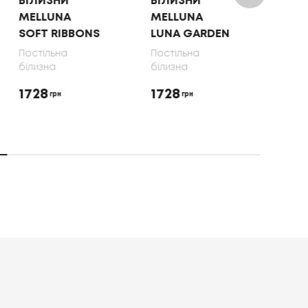
БІЛИЗНИ
БІЛИЗНИ
БІЛ
MELLUNA
MELLUNA
OLI
SOFT RIBBONS
LUNA GARDEN
70X
Постільна
Постільна
Пост
білизна
білизна
біли
1728
1728
165
грн
грн