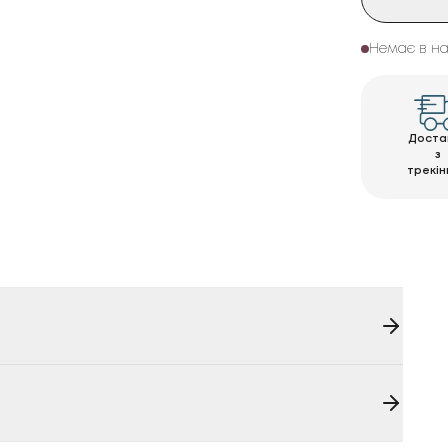
Немає в на
Доста
з
трекін