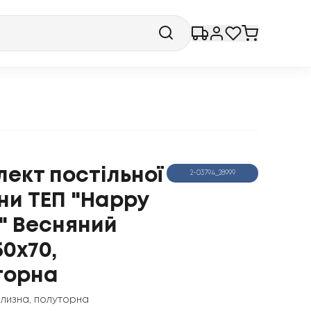
ект постільної
2-03794_28999
ни ТЕП "Happy
" Весняний
50x70,
торна
ілизна
,
полуторна