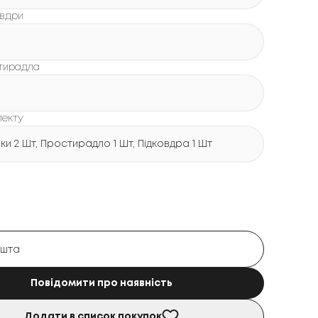
овдри
стирадла
лекту
и 2 Шт, Простирадло 1 Шт, Підковдра 1 Шт
Повідомити про наявність
Додати в список покупок