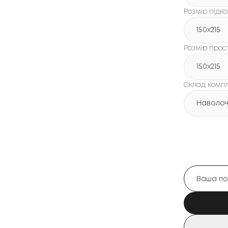
Розмір підк
150х215
Розмір про
150х215
Склад комп
Наволочк