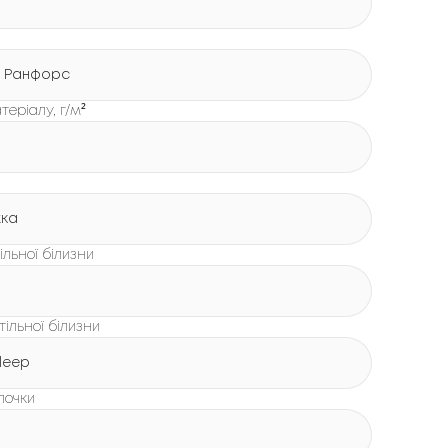
 Ранфорс
теріалу, г/м²
жка
льної білизни
тільної білизни
leep
лочки