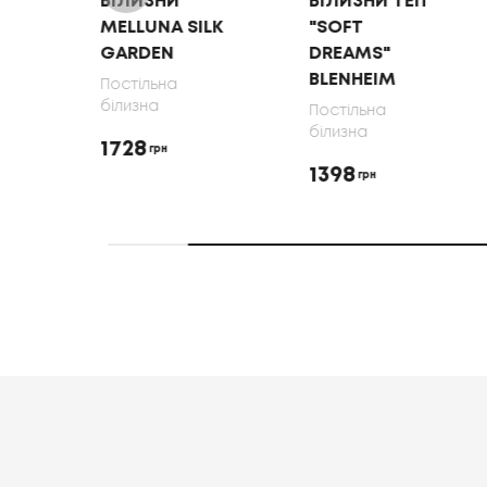
БІЛИЗНИ
БІЛИЗНИ ТЕП
MELLUNA SILK
"SOFT
GARDEN
DREAMS"
BLENHEIM
Постільна
білизна
Постільна
білизна
1728
грн
1398
грн