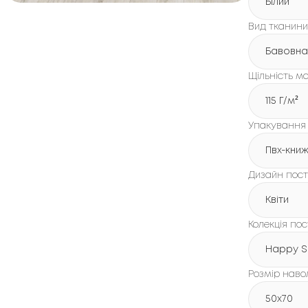
Білий
Вид тканини
Бавовна
Щільність ма
115 Г/м²
Упакування
Пвх-кни
Дизайн пості
Квіти
Колекція пос
Happy S
Розмір наво
50x70