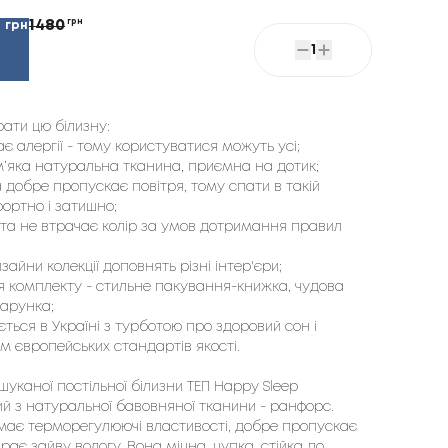
1480
грн
грн
2
1
рати цю білизну:
ає алергії - тому користуватися можуть усі;
м’яка натуральна тканина, приємна на дотик;
а добре пропускає повітря, тому спати в такій
фортно і затишно;
” та не втрачає колір за умов дотримання правил
зайни колекції доповнять різні інтер'єри;
 комплекту - стильне пакування-книжка, чудова
дарунка;
ється в Україні з турботою про здоровий сон і
 європейських стандартів якості.
шуканої постільної білизни ТЕП Happy Sleep
й з натуральної бавовняної тканини - ранфорс.
має терморегулюючі властивості, добре пропускає
ирає зайву вологу. Вона міцна, цупка, стійка до