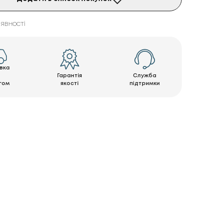
явності
вка
Гарантія
Служба
гом
якості
підтримки