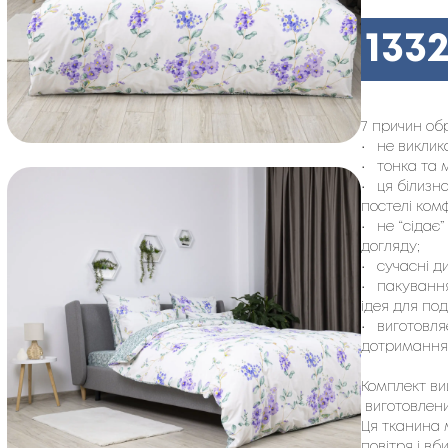
133
7 причин об
•
не виклик
•
тонка та 
•
ця білизн
постелі ком
•
не “сідає
догляду;
•
сучасні ди
•
пакування
ідея для по
•
виготовля
дотриманням
Комплект ви
виготовлени
Ця тканина 
повітря і вб