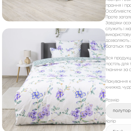
прання і пр
Особливістю 
Проте загал
Завдяки осо
служить і м
використову
дозволяють з
багатьох пр
Вся продукці
постіль для 
тканини за 
Пакування к
книжка, чуд
Розмір
полутор
Колір