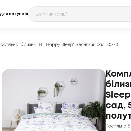
для покупців
остільної білизни ТЕП "Happy Sleep" Весняний сад, 50x70
Компл
білиз
Sleep
сад, 
полу
Постільна б