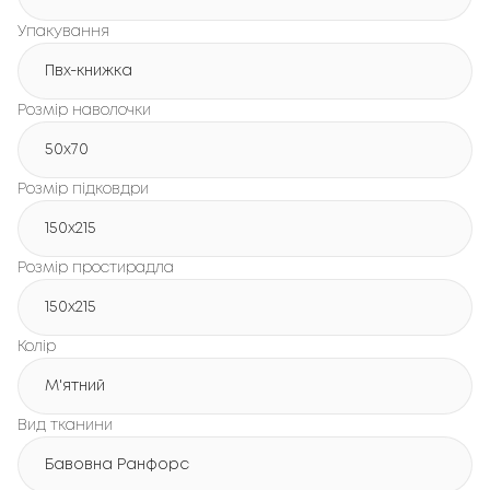
Упакування
Пвх-книжка
Розмір наволочки
50x70
Розмір підковдри
150х215
Розмір простирадла
150х215
Колір
М'ятний
Вид тканини
Бавовна Ранфорс