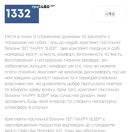
1480
грн
грн
1332
1
Лягти в ліжко зі спокійними думками та засинати з 
посмішкою на губах - ось що надає комплект постільної 
білизни ТЕП "HAPPY SLEEP" . Цей комплект поєднує в собі 
найкращі якості: м'якість, комфорт, витонченість та якість. 
Виготовлений з натуральної тканини ранфорс, він 
забезпечує затишок і комфорт уві сні, тому ви можете 
спати спокійно. Комплект не викликає дискомфорту під час 
ночі завдяки щільності тканини та її терморегулюючим 
властивостям, які дозволяють добре пропускати повітря 
та вбирати зайву вологу. Крім того, комплект постільної 
білизни "HAPPY SLEEP" має сучасний дизайн, який 
доповнить будь-який інтер'єр та створить неповторну 
атмосферу в спальні.

Комплекти постільної білизни ТЕП "HAPPY SLEEP" є 
сертифікованим продуктом відповідно до стандартів 
якості Oeko-Tex Standart 100, тому він абсолютно 