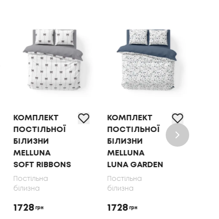
КОМПЛЕКТ
КОМПЛЕКТ
КОМ
ПОСТІЛЬНОЇ
ПОСТІЛЬНОЇ
ПОС
БІЛИЗНИ
БІЛИЗНИ
БІЛ
MELLUNA
MELLUNA
OLI
SOFT RIBBONS
LUNA GARDEN
70X
Постільна
Постільна
Пост
білизна
білизна
біли
1728
1728
165
грн
грн