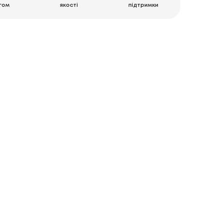
гом
якості
підтримки