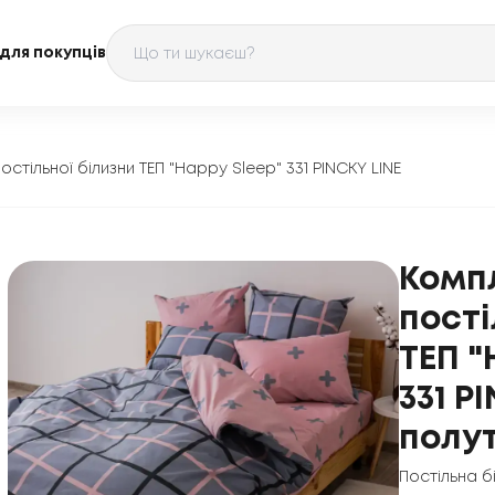
для покупців
остільної білизни ТЕП "Happy Sleep" 331 PINCKY LINE
Комп
пості
ТЕП "
331 P
полу
Постільна б