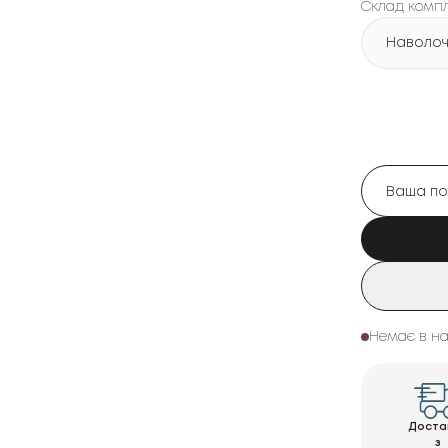
Склад комп
Наволочк
Немає в на
Доста
з