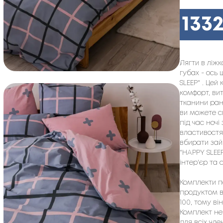
133
Лягти в ліж
губах - ось 
SLEEP" . Цей
комфорт, вит
тканини ранф
ви можете с
під час ночі
властивостя
вбирати зайв
"HAPPY SLEE
інтер'єр та 
Комплекти по
продуктом ві
100, тому ві
Комплект не
для всіх чле