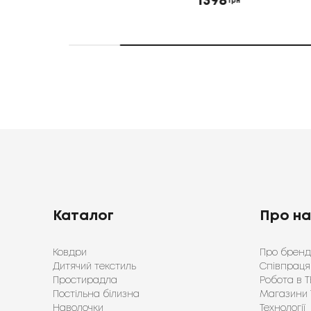
1398
грн
Каталог
Про н
Ковдри
Про бренд
Дитячий текстиль
Співпраця
Простирадла
Робота в Т
Постільна білизна
Магазини 
Наволочки
Технології