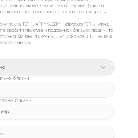
х рішень та екологічно чистих барвників, білизна 
 яскравою та новою навіть після багатьох прань.

мплектів ТЕП "HAPPY SLEEP" – фірмовa ТЕП книжка. 
ете зробити приємний подарунок близькій людині, то 
тільної білизни "HAPPY SLEEP"  у фірмовій ТЕП книжці 
ним варіантом.
на
льної білизни
тільної білизни
leep
жка