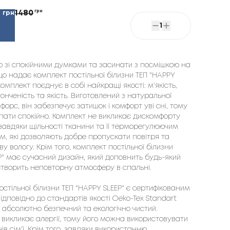
1480
грн
грн
2
1
ко зі спокійними думками та засинати з посмішкою на 
що надає комплект постільної білизни ТЕП "HAPPY 
 комплект поєднує в собі найкращі якості: м'якість, 
онченість та якість. Виготовлений з натуральної 
орс, він забезпечує затишок і комфорт уві сні, тому 
пати спокійно. Комплект не викликає дискомфорту 
 завдяки щільності тканини та її терморегулюючим 
м, які дозволяють добре пропускати повітря та 
у вологу. Крім того, комплект постільної білизни 
P" має сучасний дизайн, який доповнить будь-який 
створить неповторну атмосферу в спальні.

стільної білизни ТЕП "HAPPY SLEEP" є сертифікованим 
дповідно до стандартів якості Oeko-Tex Standart 
н абсолютно безпечний та екологічно чистий. 
 викликає алергії, тому його можна використовувати 
нів сім'ї. Крім того, завдяки використанню 