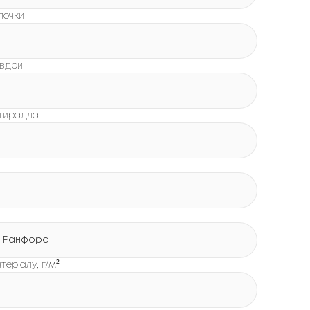
лочки
овдри
стирадла
 Ранфорс
теріалу, г/м²