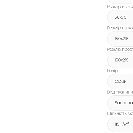
Розмір наво
50x70
Розмір підк
150х215
Розмір про
150х215
Колір
Сірий
Вид тканини
Бавовна
Щільність ма
115 Г/м²