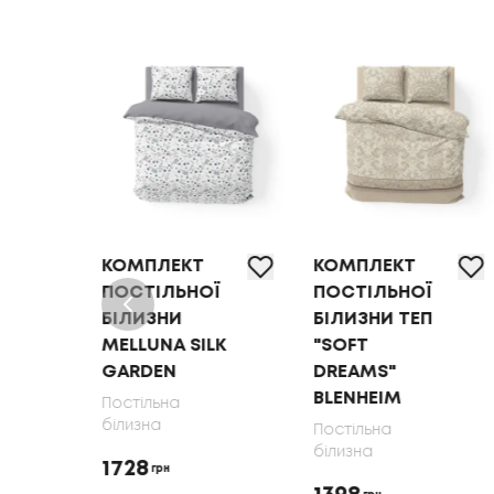
КОМПЛЕКТ
КОМПЛЕКТ
Ї
ПОСТІЛЬНОЇ
ПОСТІЛЬНОЇ
БІЛИЗНИ
БІЛИЗНИ ТЕП
MELLUNA SILK
"SOFT
GARDEN
DREAMS"
BLENHEIM
Постільна
білизна
Постільна
білизна
1728
грн