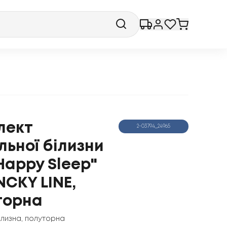
лект
2-03794_24965
льної білизни
Happy Sleep"
INCKY LINE,
торна
ілизна
,
полуторна