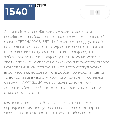
1711
грн
грн
1540
1
Лягти в ліжко зі спокійними думками та засинати з 
посмішкою на губах - ось що надає комплект постільної 
білизни ТЕП "HAPPY SLEEP" . Цей комплект поєднує в собі 
найкращі якості: м'якість, комфорт, витонченість та якість. 
Виготовлений з натуральної тканини ранфорс, він 
забезпечує затишок і комфорт уві сні, тому ви можете 
спати спокійно. Комплект не викликає дискомфорту під час 
ночі завдяки щільності тканини та її терморегулюючим 
властивостям, які дозволяють добре пропускати повітря 
та вбирати зайву вологу. Крім того, комплект постільної 
білизни "HAPPY SLEEP" має сучасний дизайн, який 
доповнить будь-який інтер'єр та створить неповторну 
атмосферу в спальні.

Комплекти постільної білизни ТЕП "HAPPY SLEEP" є 
сертифікованим продуктом відповідно до стандартів 
якості Oeko-Tex Standart 100, тому він абсолютно 