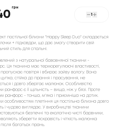
грн
40
1
кт постільної білизни "Happy Sleep Duo" складається
лочки + підковдри, що дає змогу створити свій
ьний стиль для спальні.
влений з натуральної бавовняної тканини - 
с. Ця тканина має терморегулюючі властивості, 
пропускає повітря і вбирає зайву вологу. Вона 
 цупка, стійка до прання і прасування, не 
ться і довго зберігає малюнок. Особливістю 
и ранфорс є її щільність – вища, ніж у бязі. Проте 
м ранфорс - тонша, м'яка і приємніша на дотик. 
и особливостям плетіння ця постільна білизна довго 
ь і чудово виглядає. У виробництві тканини 
стовуються безпечні та екологічно чисті барвники, 
воляють зберегти яскравість і чіткість малюнка 
 після багатьох прань.
