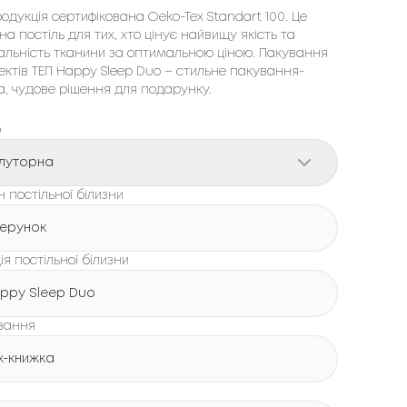
одукція сертифікована Oeko-Tex Standart 100. Це 
на постіль для тих, хто цінує найвищу якість та 
льність тканини за оптимальною ціною. Пакування 
ктів ТЕП Happy Sleep 
Duo
 – стильне пакування-
, чудове рішення для подарунку.
р
луторна
 постільної білизни
зерунок
ія постільної білизни
ppy Sleep Duo
вання
х-книжка