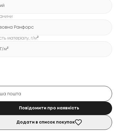
лий
канини
вовна Ранфорс
сть матеріалу, г/м²
 Г/м²
Повідомити про наявність
Додати в список покупок