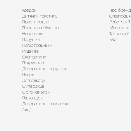
Ковдри
Про бренд
Дитячий текстиль
Співпраця
Простирадла
Робота в Т
Постільна білизна
Магазини 
Наволочки
Технології
Подушки
Блог
Наматрацники
Рушники
Скатертини
Покривала
Декоративні подушки
Пледи
Для декору
Суперакції
Органайзери
Підковдри
Декоративні наволочки
Акції