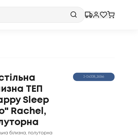
стільна
2-04008_26566
лизна ТЕП
appy Sleep
o" Rachel,
луторна
льна білизна
,
полуторна