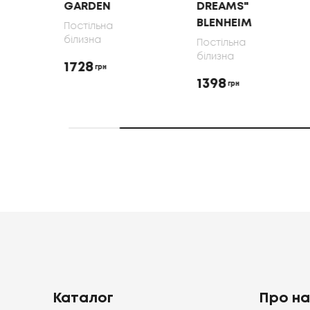
GARDEN
DREAMS"
BLENHEIM
Постільна
білизна
Постільна
білизна
1728
грн
1398
грн
Каталог
Про н