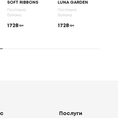
SOFT RIBBONS
LUNA GARDEN
70X
Постільна
Постільна
Пост
білизна
білизна
біли
1728
1728
165
грн
грн
ас
Послуги