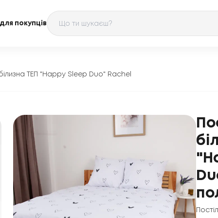
для покупців
білизна ТЕП "Happy Sleep Duo" Rachel
По
бі
"H
Du
по
Пості