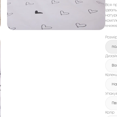
Вся пр
ідеаль
натура
компле
книжка
Розмі
по
Дизайн
Ві
Колекц
Ha
Упаку
Пв
Колір