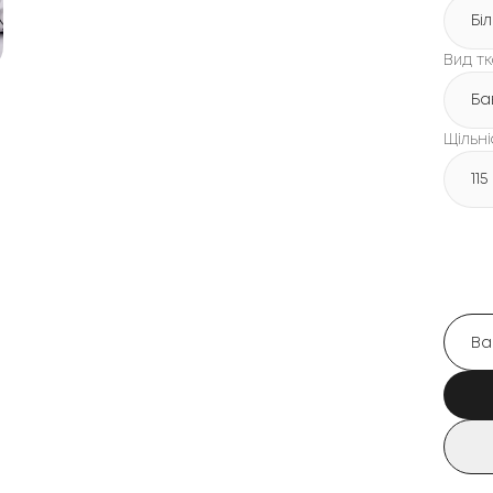
Бі
Вид т
Ба
Щільні
115