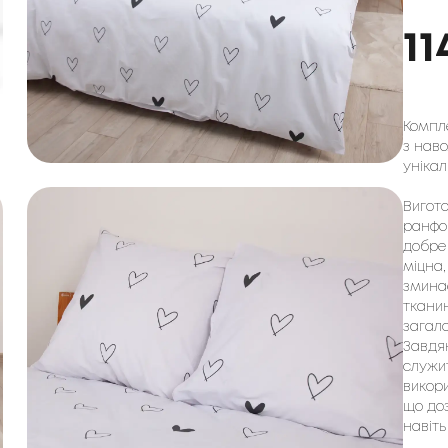
11
Компле
з наво
унікал
Вигото
ранфор
добре 
міцна,
зминає
тканин
загало
Завдяк
служит
викори
що доз
навіть