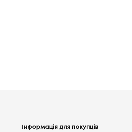
70
GATSBY,
SPRING BASI
70X70
70X70
ільна
зна
Постільна
Постільна
білизна
білизна
0
грн
1920
1398
грн
грн
Інформація для покупців