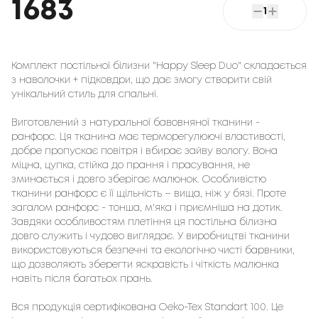
1683
1
Комплект постільної білизни "Happy Sleep Duo" складається
з наволочки + підковдри, що дає змогу створити свій
унікальний стиль для спальні.
Виготовлений з натуральної бавовняної тканини - 
ранфорс. Ця тканина має терморегулюючі властивості, 
добре пропускає повітря і вбирає зайву вологу. Вона 
міцна, цупка, стійка до прання і прасування, не 
зминається і довго зберігає малюнок. Особливістю 
тканини ранфорс є її щільність – вища, ніж у бязі. Проте 
загалом ранфорс - тонша, м'яка і приємніша на дотик. 
Завдяки особливостям плетіння ця постільна білизна 
довго служить і чудово виглядає. У виробництві тканини 
використовуються безпечні та екологічно чисті барвники, 
що дозволяють зберегти яскравість і чіткість малюнка 
навіть після багатьох прань.

Вся продукція сертифікована Oeko-Tex Standart 100. Це 