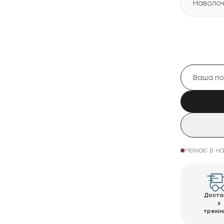
Наволочк
Немає в на
Доста
з
трекін