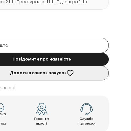
и 2 Шт, Простирадло 1 Шт, Підковдра 1 Шт
Повідомити про наявність
Додати в список покупок
явності
вка
Гарантія
Служба
гом
якості
підтримки