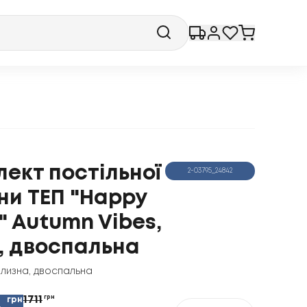
ект постільної
2-03795_24842
ни ТЕП "Happy
" Autumn Vibes,
, двоспальна
ілизна
,
двоспальна
1711
грн
грн