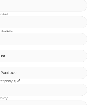
овдри
стирадла
вий
 Ранфорс
теріалу, г/м²
лекту