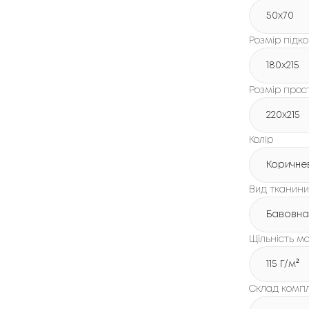
50x70
Розмір підк
180х215
Розмір про
220х215
Колір
Коричне
Вид тканини
Бавовна
Щільність ма
115 Г/м²
Склад комп