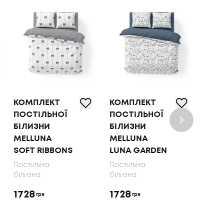
КОМПЛЕКТ
КОМПЛЕКТ
КОМ
ПОСТІЛЬНОЇ
ПОСТІЛЬНОЇ
ПОС
БІЛИЗНИ
БІЛИЗНИ
БІЛ
MELLUNA
MELLUNA
OLI
SOFT RIBBONS
LUNA GARDEN
70X
Постільна
Постільна
Пост
білизна
білизна
біли
1728
1728
165
грн
грн