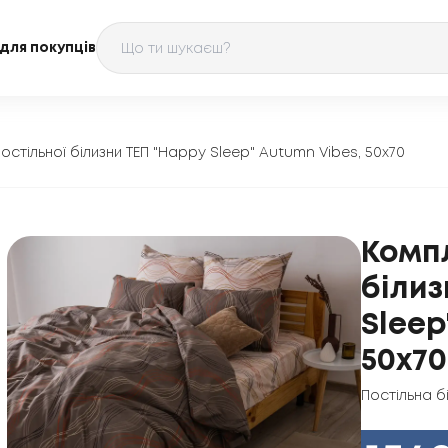
для покупців
остільної білизни ТЕП "Happy Sleep" Autumn Vibes, 50x70
Компл
білиз
Sleep
50x70
Постільна б