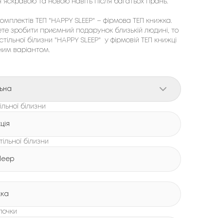
 яскравою та новою навіть після багатьох прань.

мплектів ТЕП "HAPPY SLEEP" – фірмовa ТЕП книжка. 
ете зробити приємний подарунок близькій людині, то 
тільної білизни "HAPPY SLEEP"  у фірмовій ТЕП книжці 
ним варіантом.
ьна
льної білизни
ція
тільної білизни
leep
жка
лочки