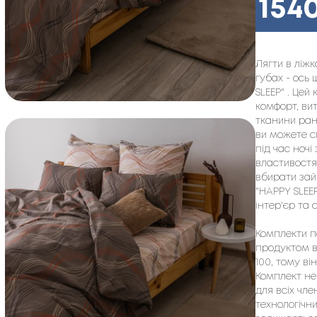
154
Лягти в ліж
губах - ось 
SLEEP" . Цей
комфорт, вит
тканини ранф
ви можете с
під час ночі
властивостя
вбирати зайв
"HAPPY SLEE
інтер'єр та 
Комплекти по
продуктом ві
100, тому ві
Комплект не
для всіх чле
технологічни