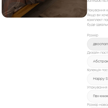
залишається
Пакування ко
Якщо ви хоч
комплект пос
буде ідеаль
Розмір
двоспал
Дизайн пості
Абстрак
Колекція пос
Happy S
Упакування
Пвх-кни
Розмір наво