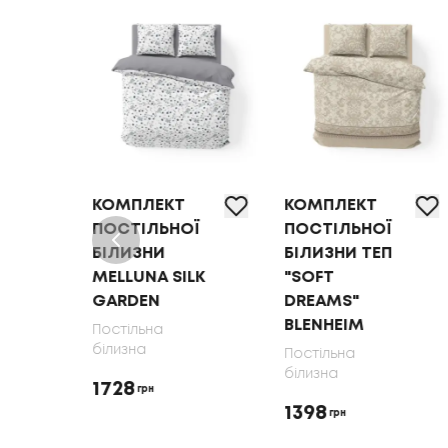
КОМПЛЕКТ
КОМПЛЕКТ
Ї
ПОСТІЛЬНОЇ
ПОСТІЛЬНОЇ
БІЛИЗНИ
БІЛИЗНИ ТЕП
MELLUNA SILK
"SOFT
GARDEN
DREAMS"
BLENHEIM
Постільна
білизна
Постільна
білизна
1728
грн
1398
грн