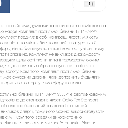
0
1
ко зі спокійними думками та засинати з посмішкою на 
що надає комплект постільної білизни ТЕП "HAPPY 
 комплект поєднує в собі найкращі якості: м'якість, 
онченість та якість. Виготовлений з натуральної 
орс, він забезпечує затишок і комфорт уві сні, тому 
пати спокійно. Комплект не викликає дискомфорту 
 завдяки щільності тканини та її терморегулюючим 
м, які дозволяють добре пропускати повітря та 
у вологу. Крім того, комплект постільної білизни 
P" має сучасний дизайн, який доповнить будь-який 
створить неповторну атмосферу в спальні.

стільної білизни ТЕП "HAPPY SLEEP" є сертифікованим 
дповідно до стандартів якості Oeko-Tex Standart 
н абсолютно безпечний та екологічно чистий. 
 викликає алергії, тому його можна використовувати 
нів сім'ї. Крім того, завдяки використанню 
х рішень та екологічно чистих барвників, білизна 