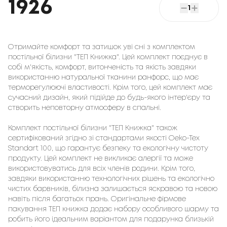
1926
1
Отримайте комфорт та затишок уві сні з комплектом
постільної білизни "ТЕП Книжка". Цей комплект поєднує в
собі м'якість, комфорт, витонченість та якість завдяки
використанню натуральної тканини ранфорс, що має
терморегулюючі властивості. Крім того, цей комплект має
сучасний дизайн, який підійде до будь-якого інтер'єру та
створить неповторну атмосферу в спальні.
Комплект постільної білизни "ТЕП Книжка" також
сертифікований згідно зі стандартами якості Oeko-Tex
Standart 100, що гарантує безпеку та екологічну чистоту
продукту. Цей комплект не викликає алергії та може
використовуватись для всіх членів родини. Крім того,
завдяки використанню технологічних рішень та екологічно
чистих барвників, білизна залишається яскравою та новою
навіть після багатьох прань. Оригінальне фірмове
пакування ТЕП книжка додає набору особливого шарму та
робить його ідеальним варіантом для подарунка близькій