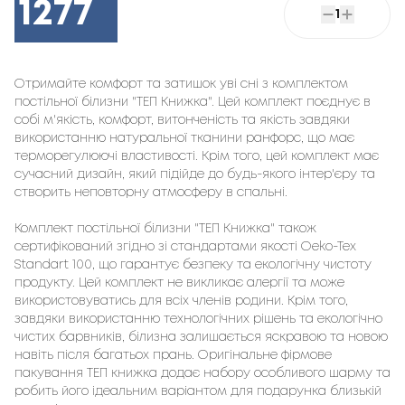
1277
1
Отримайте комфорт та затишок уві сні з комплектом
постільної білизни "ТЕП Книжка". Цей комплект поєднує в
собі м'якість, комфорт, витонченість та якість завдяки
використанню натуральної тканини ранфорс, що має
терморегулюючі властивості. Крім того, цей комплект має
сучасний дизайн, який підійде до будь-якого інтер'єру та
створить неповторну атмосферу в спальні.
Комплект постільної білизни "ТЕП Книжка" також
сертифікований згідно зі стандартами якості Oeko-Tex
Standart 100, що гарантує безпеку та екологічну чистоту
продукту. Цей комплект не викликає алергії та може
використовуватись для всіх членів родини. Крім того,
завдяки використанню технологічних рішень та екологічно
чистих барвників, білизна залишається яскравою та новою
навіть після багатьох прань. Оригінальне фірмове
пакування ТЕП книжка додає набору особливого шарму та
робить його ідеальним варіантом для подарунка близькій