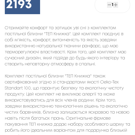
2193
1
Отримайте комфорт та затишок уві сні з комплектом
постільної білизни "ТЕП Книжка". Цей комплект поєднує в
собі м'якість, комфорт, витонченість та якість завдяки
використанню натуральної тканини ранфорс, що має
терморегулюючі властивості. Крім того, цей комплект має
сучасний дизайн, який підійде до будь-якого інтер'єру та
створить неповторну атмосферу в спальні.
Комплект постільної білизни "ТЕП Книжка" також
сертифікований згідно зі стандартами якості Oeko-Tex
Standart 100, що гарантує безпеку та екологічну чистоту
продукту. Цей комплект не викликає алергії та може
використовуватись для всіх членів родини. Крім того,
завдяки використанню технологічних рішень та екологічно
чистих барвників, білизна залишається яскравою та новою
навіть після багатьох прань. Оригінальне фірмове
пакування ТЕП книжка додає набору особливого шарму та
робить його ідеальним варіантом для подарунка близькій