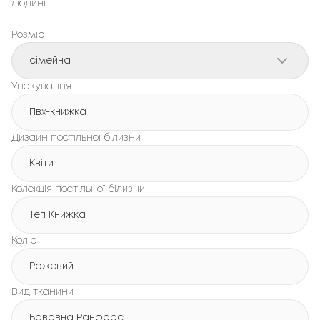
людині.
Розмір
сімейна
Упакування
Пвх-книжка
Дизайн постільної білизни
Квіти
Колекція постільної білизни
Теп Книжка
Колір
Рожевий
Вид тканини
Бавовна Ранфорс