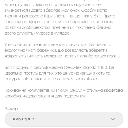
міцна, цупка, стійка до прання і прасування, не
зминається і довго зберігає малюнок. Особливістю
тканини ранфорс є її щільність – вища, ніж у бязі. Проте
загалом ранфорс - тонша, м'яка і приємніша на дотик.
Завдяки особливостям плетіння ця постільна білизна
довго служить і чудово виглядає.
У виробництві тканини використовуються безпечні та
екологічно чисті барвники, що дозволяють зберегти
яскравість і чіткість малюнка навіть після багатьох прань.
Вся продукція сертифікована Oeko-Tex Standart 100. Це
ідеальна постіль для тих, хто цінує найвищу якість та
натуральність тканини за оптимальною ціною.
Пакування комплектів ТЕП "RANFORCE" – стильна крафтова
коробка, чудове рішення для подарунку.
Розмір
полуторна