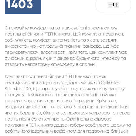
1403
1
Отримайте комфорт та затишок уві сні з комплектом
постільної білизни "ТЕП Книжка". Цей комплект поєднує в
собі м'якість, комфорт, витонченість та якість завдяки
використанню натуральної тканини ранфорс, що має
терморегулюючі властивості. Крім того, цей комплект має
сучасний дизайн, який підійде до будь-якого інтер'єру та
створить неповторну атмосферу в спальні.
Комплект постільної білизни "ТЕП Книжка" також
сертифікований згідно зі стандартами якості Oeko-Tex
Standart 100, що гарантує безпеку та екологічну чистоту
продукту. Цей комплект не викликає алергії та може
використовуватись для всіх членів родини. Крім того,
завдяки використанню технологічних рішень та екологічно
чистих барвників, білизна залишається яскравою та новою
навіть після багатьох прань. Оригінальне фірмове
пакування ТЕП книжка додає набору особливого шарму та
робить його ідеальним варіантом для подарунка близькій