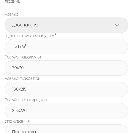
людині.
Розмір
двоспальна
Щільність матеріалу, г/м²
115 Г/м²
Розмір наволочки
70x70
Розмір підковдри
180х215
Розмір простирадла
215х220
Упакування
Пвх-книжка