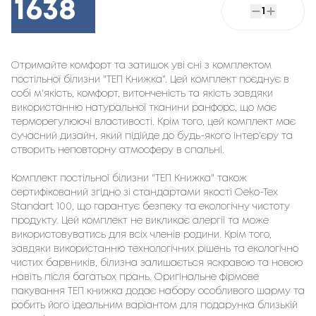
1638
1
Отримайте комфорт та затишок уві сні з комплектом
постільної білизни "ТЕП Книжка". Цей комплект поєднує в
собі м'якість, комфорт, витонченість та якість завдяки
використанню натуральної тканини ранфорс, що має
терморегулюючі властивості. Крім того, цей комплект має
сучасний дизайн, який підійде до будь-якого інтер'єру та
створить неповторну атмосферу в спальні.
Комплект постільної білизни "ТЕП Книжка" також
сертифікований згідно зі стандартами якості Oeko-Tex
Standart 100, що гарантує безпеку та екологічну чистоту
продукту. Цей комплект не викликає алергії та може
використовуватись для всіх членів родини. Крім того,
завдяки використанню технологічних рішень та екологічно
чистих барвників, білизна залишається яскравою та новою
навіть після багатьох прань. Оригінальне фірмове
пакування ТЕП книжка додає набору особливого шарму та
робить його ідеальним варіантом для подарунка близькій