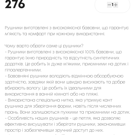
276
1
Рушники виготовлені з високоякісної бавовни, що гарантує
м'якість та комфорт при кожному використанні.
Чому варто обрати саме ці рушники?
- Рушники виготовлені з високоякісної 100% бавовни, що
гарантує їхню природність та відсутність синтетичних
додатків. Це робить їх дуже м'якими, приємними на дотик і
гіпоалергенними.
- Бавовняні рушники володіють відмінною абсорбуючою
здатністю, завдяки якій вони швидко висихають та добре
вбирають вологу. Це робить їх ідеальними для
використання в ванній кімнаті або на пляжі.
- Використана спеціальна нитка, яка утримує кант
рушника для зберігання форми, навіть після численних
прань. Вони залишаються пухкими та приємними на дотик.
- Особливість наших рушників - це петля, яка дозволяє
ефективно висушувати і зберігати рушники, зекономивши
простір і забезпечивши зручний доступ до них.