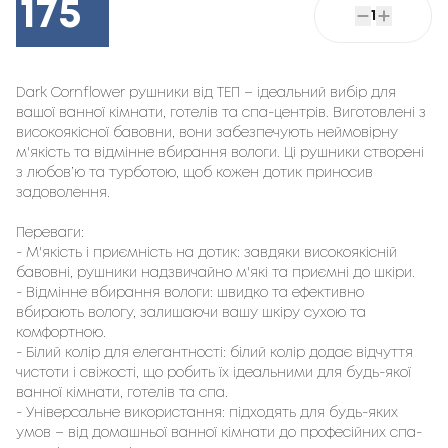
175
1
Dark Cornflower рушники від ТЕП – ідеальний вибір для
вашої ванної кімнати, готелів та спа-центрів. Виготовлені з
високоякісної бавовни, вони забезпечують неймовірну
м'якість та відмінне вбирання вологи. Ці рушники створені
з любов’ю та турботою, щоб кожен дотик приносив
задоволення.
Переваги:
- М'якість і приємність на дотик: завдяки високоякісній
бавовні, рушники надзвичайно м'які та приємні до шкіри.
- Відмінне вбирання вологи: швидко та ефективно
вбирають вологу, залишаючи вашу шкіру сухою та
комфортною.
- Білий колір для елегантності: білий колір додає відчуття
чистоти і свіжості, що робить їх ідеальними для будь-якої
ванної кімнати, готелів та спа.
- Універсальне використання: підходять для будь-яких
умов – від домашньої ванної кімнати до професійних спа-