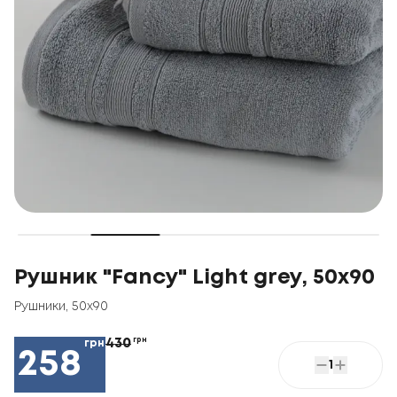
Рушник "Fancy" Light grey, 50x90
Рушники
,
50x90
430
грн
грн
258
1