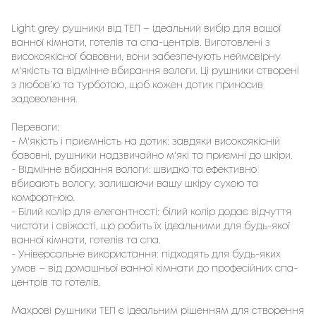
Light grey рушники від ТЕП
 – ідеальний вибір для вашої 
ванної кімнати, готелів та спа-центрів. Виготовлені з 
високоякісної бавовни, вони забезпечують неймовірну 
м'якість та відмінне вбирання вологи. Ці рушники створені 
з любов’ю та турботою, щоб кожен дотик приносив 
задоволення.

Переваги:

- М'якість і приємність на дотик: завдяки високоякісній 
бавовні, рушники надзвичайно м'які та приємні до шкіри.

- Відмінне вбирання вологи: швидко та ефективно 
вбирають вологу, залишаючи вашу шкіру сухою та 
комфортною.

- Білий колір для елегантності: білий колір додає відчуття 
чистоти і свіжості, що робить їх ідеальними для будь-якої 
ванної кімнати, готелів та спа.

- Універсальне використання: підходять для будь-яких 
умов – від домашньої ванної кімнати до професійних спа-
центрів та готелів.

Махрові рушники ТЕП є ідеальним рішенням для створення 