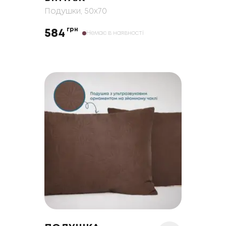
Подушки
, 50x70
грн
584
Немає в наявності