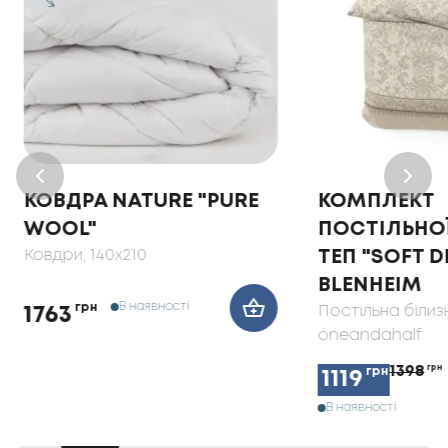
КОВДРА NATURE "PURE
КОМПЛЕКТ
WOOL"
ПОСТІЛЬНОЇ
Ковдри
, 140x210
ТЕП "SOFT 
BLENHEIM
В наявності
грн
Постільна білиз
1763
oneandahalf
1398
грн
грн
1119
В наявності