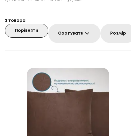
деталями, такими як китиці і ґудзики
2
товара
Порівняти
Сортувати
Розмір