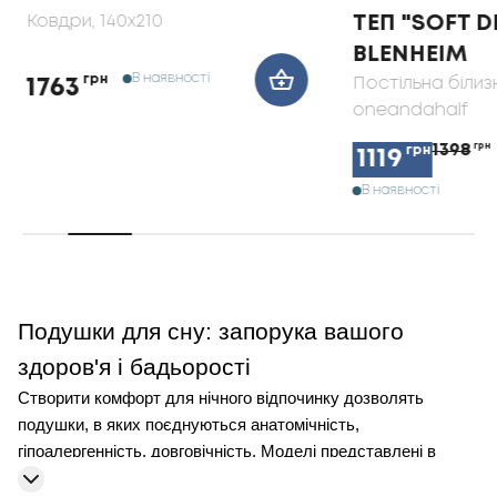
Ковдри
, 140x210
ТЕП "SOFT 
BLENHEIM
В наявності
грн
Постільна білиз
1763
oneandahalf
1398
грн
грн
1119
В наявності
Подушки для сну: запорука вашого
здоров'я і бадьорості
Створити комфорт для нічного відпочинку дозволять
подушки, в яких поєднуються анатомічність,
гіпоалергенність, довговічність. Моделі представлені в
різноманітності форм і матеріалів виготовлення. Це