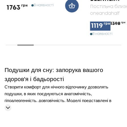
В наявності
грн
Постільна білиз
1763
oneandahalf
1398
грн
грн
1119
В наявності
Подушки для сну: запорука вашого
здоров'я і бадьорості
Створити комфорт для нічного відпочинку дозволять
подушки, в яких поєднуються анатомічність,
гіпоалергенність, довговічність. Моделі представлені в
різноманітності форм і матеріалів виготовлення. Це
дозволяє знайти потрібні варіанти для дому.
Як правильно підібрати подушку