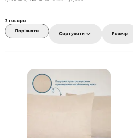
деталями, такими як китиці і ґудзики
2
товара
Порівняти
Сортувати
Розмір