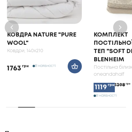
КОВДРА NATURE "PURE
КОМПЛЕКТ
WOOL"
ПОСТІЛЬНОЇ
Ковдри
, 140x210
ТЕП "SOFT 
BLENHEIM
В наявності
грн
Постільна білиз
1763
oneandahalf
1398
грн
грн
1119
В наявності