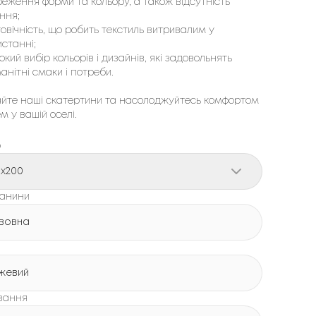
еження форми та кольору, а також відсутність
ння;
овічність, що робить текстиль витривалим у
станні;
кий вибір кольорів і дизайнів, які задовольнять
анітні смаки і потреби.
йте наші скатертини та насолоджуйтесь комфортом
ем у вашій оселі.
р
0x200
канини
вовна
жевий
вання