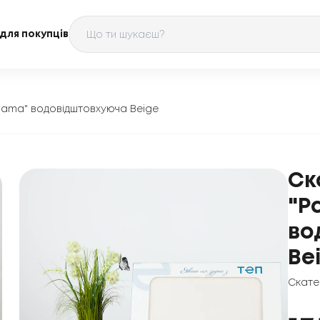
для покупців
nama" водовідштовхуюча Beige
Ск
"P
во
Be
Скате