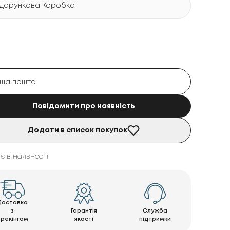
дарункова Коробка
Повідомити про наявність
Додати в список покупок
є в наявності
Доставка
з
Гарантія
Служба
трекінгом
якості
підтримки