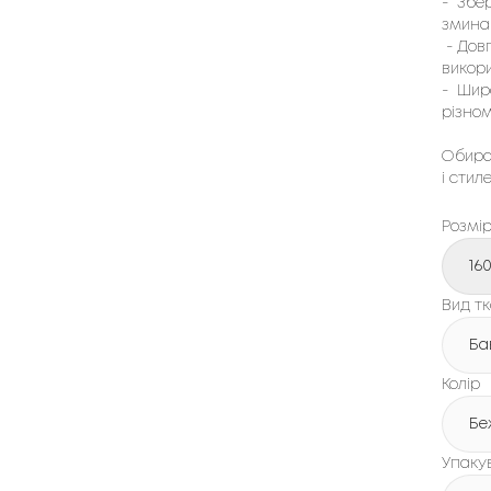
- Збер
змина
- Довг
викори
- Широ
різном
Обира
і стил
Розмі
16
Вид т
Ба
Колір
Бе
Упаку