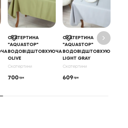
СКАТЕРТИНА
СКАТЕРТИНА
СКА
"AQUASTOP"
"AQUASTOP"
"AQ
ЮЧА
ВОДОВІДШТОВХУЮЧА
ВОДОВІДШТОВХУЮЧА
ВОД
OLIVE
LIGHT GRAY
DAR
Скатертини
Скатертини
Скат
700
609
609
грн
грн