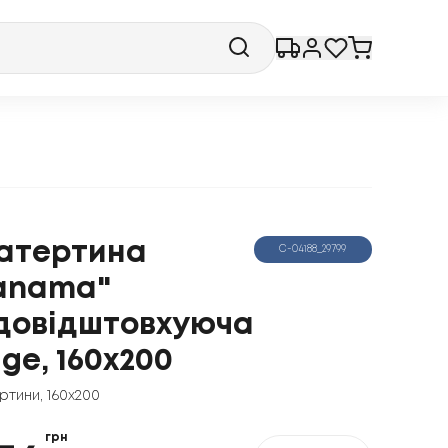
атертина
С-04188_29799
anama"
довідштовхуюча
ige, 160x200
ртини
,
160x200
грн