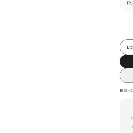
По
Нема