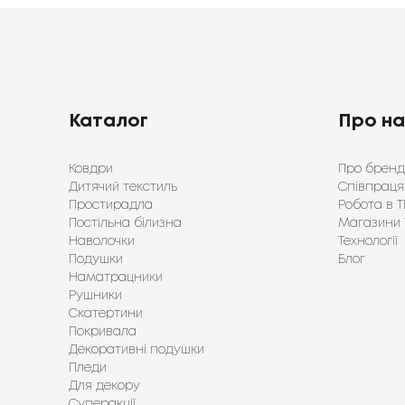
Каталог
Про н
Ковдри
Про бренд
Дитячий текстиль
Співпраця
Простирадла
Робота в Т
Постільна білизна
Магазини 
Наволочки
Технології
Подушки
Блог
Наматрацники
Рушники
Скатертини
Покривала
Декоративні подушки
Пледи
Для декору
Суперакції