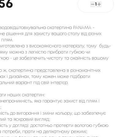
56
1
водовідштовхувальна скатертина PANAMA -
не рішення для захисту вашого столу від різних
і плям.
иготовлена з високоякісного матеріалу, тому будь-
ляму можна з легкістю прибрати губкою чи
кою - це забезпечить чистоту та охайність вашому
о ж, скатертина представлена в різноманітних
ах і дизайнах, тому кожен може підібрати
льний варіант під свій інтер'єр.
аги наших скатертин:
непроникність, яка гарантує захист від плям і
;
кість до вигорання і зміни кольору, що забезпечує
ий та яскравий вигляд;
ість у догляді: достатньо протерти вологою губкою
а потреби, прати на делікатному режимі;