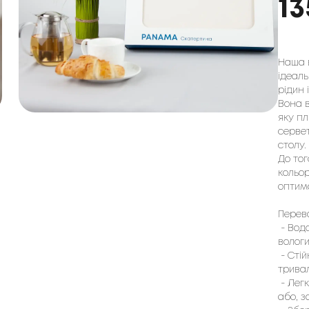
13
Наша 
ідеаль
рідин 
Вона в
яку п
сервет
столу.
До тог
кольор
оптима
Перев
- Водо
вологи
- Стій
тривал
- Легк
або, з