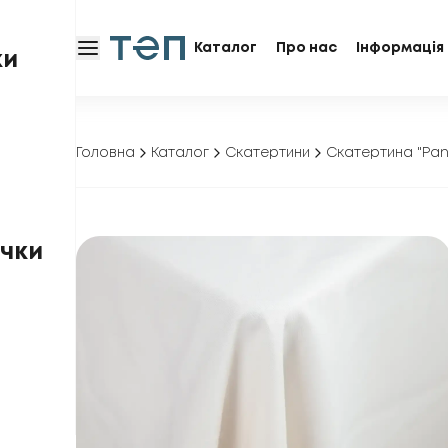
Каталог
Про нас
Інформація 
ки
Головна
Каталог
Скатертини
Скатертина "Pa
чки