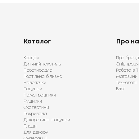
Каталог
Про н
Ковдри
Про бренд
Дитячий текстиль
Співпраця
Простирадла
Робота в Т
Постільна білизна
Магазини 
Наволочки
Технології
Подушки
Блог
Наматрацники
Рушники
Скатертини
Покривала
Декоративні подушки
Пледи
Для декору
Суперакції