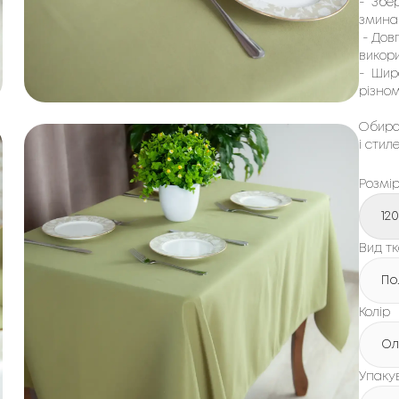
- Збер
змина
- Довг
викори
- Широ
різном
Обира
і стил
Розмі
12
Вид т
По
Колір
Ол
Упаку