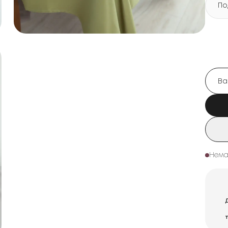
По
Нема