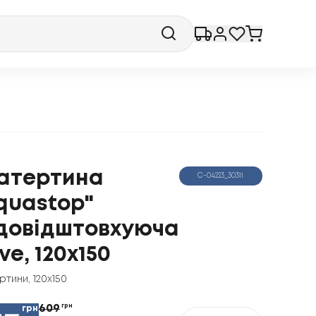
атертина
С-04223_30311
quastop"
довідштовхуюча
ve, 120x150
ртини
,
120x150
609
грн
грн