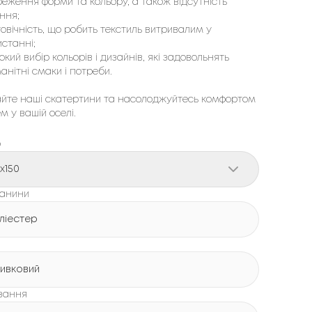
еження форми та кольору, а також відсутність
ння;
овічність, що робить текстиль витривалим у
станні;
кий вибір кольорів і дизайнів, які задовольнять
анітні смаки і потреби.
йте наші скатертини та насолоджуйтесь комфортом
ем у вашій оселі.
р
0x150
канини
ліестер
ивковий
вання