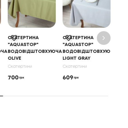
СКАТЕРТИНА
СКАТЕРТИНА
СКА
"AQUASTOP"
"AQUASTOP"
"AQ
ЮЧА
ВОДОВІДШТОВХУЮЧА
ВОДОВІДШТОВХУЮЧА
ВОД
OLIVE
LIGHT GRAY
DAR
Скатертини
Скатертини
Скат
700
609
609
грн
грн