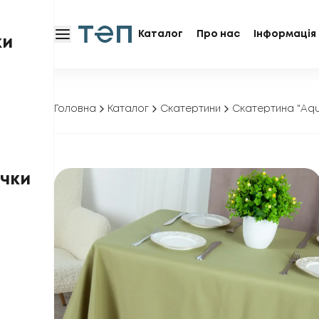
Каталог
Про нас
Інформація 
ки
Головна
Каталог
Скатертини
Скатертина "Aqu
чки