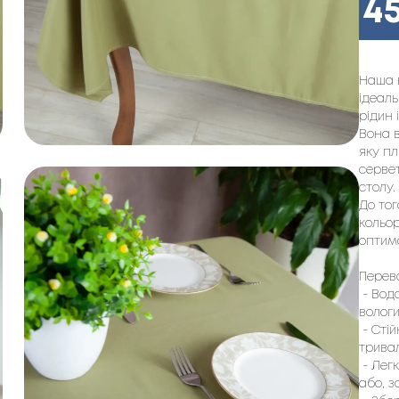
4
Наша 
ідеаль
рідин 
Вона в
яку п
сервет
столу.
До тог
кольор
оптима
Перев
- Водо
вологи
- Стій
тривал
- Легк
або, з