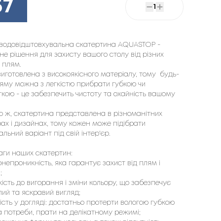
57
1
водовідштовхувальна скатертина AQUASTOP -
не рішення для захисту вашого столу від різних
і плям.
иготовлена з високоякісного матеріалу, тому будь-
ляму можна з легкістю прибрати губкою чи
кою - це забезпечить чистоту та охайність вашому
о ж, скатертина представлена в різноманітних
ах і дизайнах, тому кожен може підібрати
льний варіант під свій інтер'єр.
аги наших скатертин:
непроникність, яка гарантує захист від плям і
;
кість до вигорання і зміни кольору, що забезпечує
ий та яскравий вигляд;
ість у догляді: достатньо протерти вологою губкою
а потреби, прати на делікатному режимі;