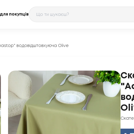
для покупців
astop" водовідштовхуюча Olive
Ск
"A
во
Oli
Скате