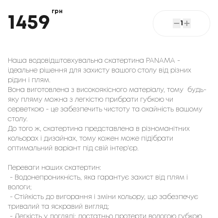
грн
1459
1
Наша водовідштовхувальна скатертина PANAMA -
ідеальне рішення для захисту вашого столу від різних
рідин і плям.
Вона виготовлена з високоякісного матеріалу, тому будь-
яку пляму можна з легкістю прибрати губкою чи
серветкою - це забезпечить чистоту та охайність вашому
столу.
До того ж, скатертина представлена в різноманітних
кольорах і дизайнах, тому кожен може підібрати
оптимальний варіант під свій інтер'єр.
Переваги наших скатертин:
- Водонепроникність, яка гарантує захист від плям і
вологи;
- Стійкість до вигорання і зміни кольору, що забезпечує
тривалий та яскравий вигляд;
- Легкість у догляді: достатньо протерти вологою губкою