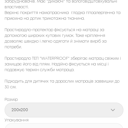
забруднювачів. Має "дихаючі" та вологовідштовхувальні
властивості.
Верхнє покриття наматрасника гладка гіпоалергенна та
приємна на дотик трикотажна тканина.
Простирадло-протектор фіксується на матраці за
допомогою широких кутових гумок. Таке кріплення
дозволяє швидко і легко одягати й знімати виріб за
потреби.
Простирадло ТЕП "WATERPROOF" зберігає матрац свіжим і
захищає його від плям. Надійно фіксується на місці і
подовжує термін служби матраца.
Підходить для дитячих та дорослих матраців заввишки до
30 см.
Розмір
200x200
Упакування