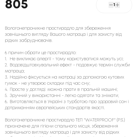
805
1
Вологонепроникне простирадло для збереження 
зовнішнього вигляду Вашого матраца і для захисту від 
рідких забруднювачів.
6 причин обрати це простирадло:
1.
Не викликає алергії - тому користуватися можуть усі;
2.
Водовідштовхувальний ефект - подовжує термін служби
матраца;
3.
Надійно фіксується на матраці за допомогою кутових
гумок - не утворює складки під час сну;
4.
Просте у догляді: можна прати в пральній машині;
5.
Зручний у використанні - легко одягати та знімати;
6.
Виготовляється в Україні з турботою про здоровий сон і
дотриманням європейських стандартів якості.
Вологонепроникне простирадло ТЕП "WATERPROOF" (Р.S.)
призначене для гігієни спального місця, збереження
зовнішнього вигляду матраца і для захисту від рідких