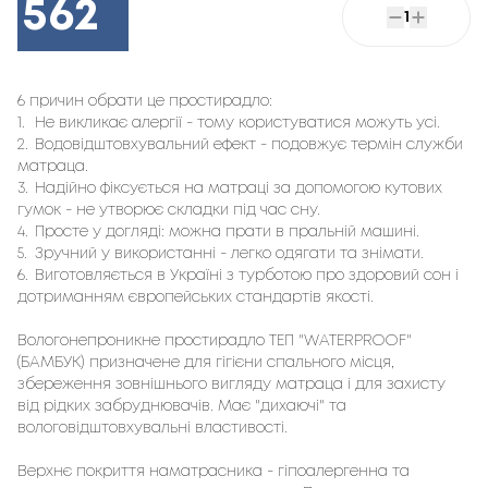
562
1
6 причин обрати це простирадло:
1.
Не викликає алергії - тому користуватися можуть усі.
2.
Водовідштовхувальний ефект - подовжує термін служби
матраца.
3.
Надійно фіксується на матраці за допомогою кутових
гумок - не утворює складки під час сну.
4.
Просте у догляді: можна прати в пральній машині.
5.
Зручний у використанні - легко одягати та знімати.
6.
Виготовляється в Україні з турботою про здоровий сон і
дотриманням європейських стандартів якості.
Вологонепроникне простирадло ТЕП "WATERPROOF"
(БАМБУК) призначене для гігієни спального місця,
збереження зовнішнього вигляду матраца і для захисту
від рідких забруднювачів. Має "дихаючі" та
вологовідштовхувальні властивості.
Верхнє покриття наматрасника - гіпоалергенна та