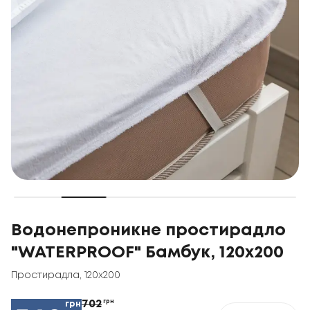
Водонепроникне простирадло
"WATERPROOF" Бамбук, 120x200
Простирадла
,
120x200
702
грн
грн