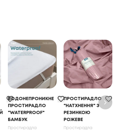
ВОДОНЕПРОНИКНЕ
ПРОСТИРАДЛО
ПРО
ПРОСТИРАДЛО
"НАТХНЕННЯ" З
"НА
Й
"WATERPROOF"
РЕЗИНКОЮ
РЕЗ
БАМБУК
РОЖЕВЕ
МО
Простирадла
Простирадла
Прос