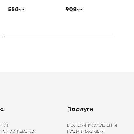
550
908
746
грн
грн
ас
Послуги
 ТЕП
Відстежити замовлення
 та партнерство
Послуги доставки