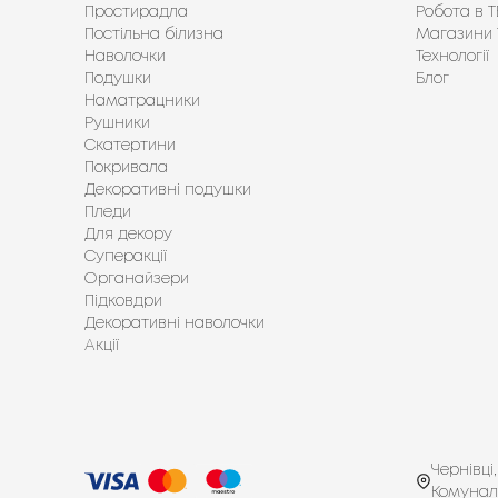
Простирадла
Робота в Т
Постільна білизна
Магазини 
Наволочки
Технології
Подушки
Блог
Наматрацники
Рушники
Скатертини
Покривала
Декоративні подушки
Пледи
Для декору
Суперакції
Органайзери
Підковдри
Декоративні наволочки
Акції
Чернівці,
Комунал