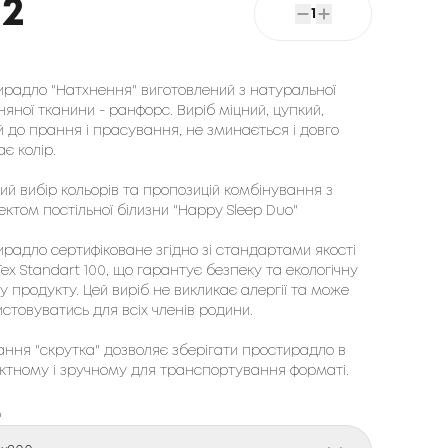
82
1
ирадло "Натхнення" виготовлений з натуральної
яної тканини - ранфорс. Виріб міцний, цупкий,
й до прання і прасування, не зминається і довго
ає колір.
й вибір кольорів та пропозицій комбінування з
ктом постільної білизни "Happy Sleep Duo"
радло сертифіковане згідно зі стандартами якості
ex Standart 100, що гарантує безпеку та екологічну
у продукту. Цей виріб не викликає алергії та може
стовуватись для всіх членів родини.
ння "скрутка" дозволяє зберігати простирадло в
ктному і зручному для транспортування форматі.
р