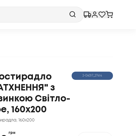
остирадло
2-04017_27414
АТХНЕННЯ" з
зинкою Світло-
ре, 160x200
ирадла
,
160x200
грн