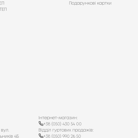
ЕП
Подарункові картки
ТЕП
Інтернет-магазин:
+38 (050) 430 54 00
 вул.
Відділ гуртових продажів:
ьників 4Б
+38 (050) 990 26 50