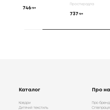
Простирадла
746
грн
737
грн
Каталог
Про н
Ковдри
Про бренд
Дитячий текстиль
Співпраця