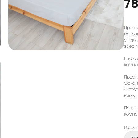
7
Прост
бавовн
стійки
зберіг
Широки
компле
Прости
Oeko-T
чистот
викори
Пакува
компа
Розмі