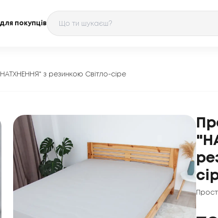
для покупців
НАТХНЕННЯ" з резинкою Світло-сіре
Пр
"Н
ре
сі
Прост