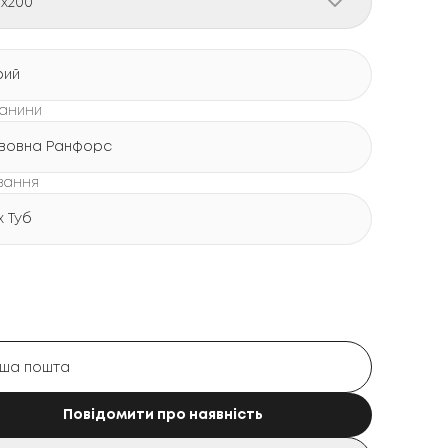
0x200
рий
канини
вовна Ранфорс
вання
х Туб
Повідомити про наявність