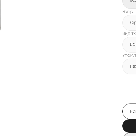
16
Колір
Сі
Вид т
Ба
Упаку
Пв