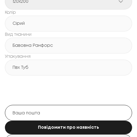
120x200
Колір
Сірий
Вид тканини
Бавовна Ранфорс
Упакування
Пвх Туб
Повідомити про наявність