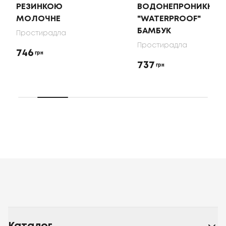
РЕЗИНКОЮ
ВОДОНЕПРОНИКНИЙ
МОЛОЧНЕ
"WATERPROOF"
БАМБУК
Простирадла
Простирадла
746
грн
737
грн