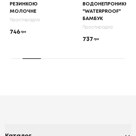
РЕЗИНКОЮ
ВОДОНЕПРОНИКНИЙ
МОЛОЧНЕ
"WATERPROOF"
БАМБУК
Простирадла
Простирадла
746
грн
737
грн