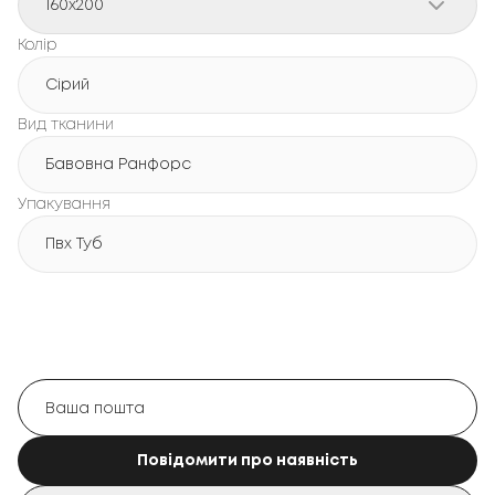
160x200
Колір
Сірий
Вид тканини
Бавовна Ранфорс
Упакування
Пвх Туб
Повідомити про наявність